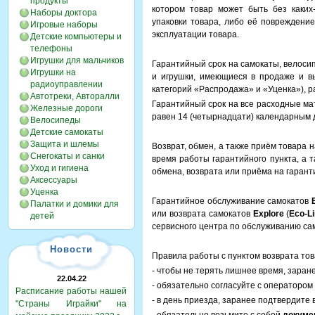
продукты
котором товар может быть без каких
Наборы доктора
упаковки товара, либо её повреждение
Игровые наборы
эксплуатации товара.
Детские компьютеры и
телефоны
Игрушки для мальчиков
Гарантийный срок на самокаты, велосип
Игрушки на
и игрушки, имеющиеся в продаже и в
радиоуправлении
категорий «Распродажа» и «Уценка»), р
Автотреки, Авторалли
Гарантийный срок на все расходные ма
Железные дороги
равен 14 (четырнадцати) календарным 
Велосипеды
Детские самокаты
Защита и шлемы
Возврат, обмен, а также приём товара 
Снегокаты и санки
время работы гарантийного пункта, а 
Уход и гигиена
обмена, возврата или приёма на гаран
Аксессуары
Уценка
Гарантийное обслуживание самокатов
Палатки и домики для
или возврата самокатов
Explore
(
Eco-L
детей
сервисного центра по обслуживанию са
Новости
Правила работы с пунктом возврата тов
- чтобы не терять лишнее время, заран
22.04.22
- обязательно согласуйте с оператором
Расписание работы нашей
- в день приезда, заранее подтвердите
"Страны Играйки" на