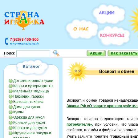
Акции
Как заказать
Поиск
Каталог
Детские игровые кухни
Кассы и супермаркеты
Маленькая модница
Парковки, гаражи
Возврат и обмен товаров ненадлежаще
Бытовая техника
Закона РФ «О защите прав потребител
Дома для кукол
Куклы
Одежда для кукол
Возврат товаров надлежащего качес
Коляски для кукол
потребителя»
, при условии, что ука
Кроватки для кукол
свойства, пломбы и фабричные ярлыки, 
Игрушечная посуда и
Учитывая, что понятие "
товарный вид