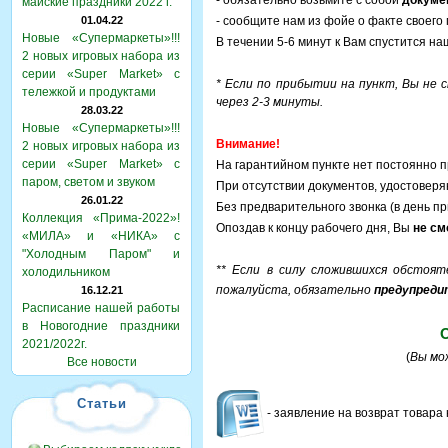
- обязательно возьмите с собой
докуме
майские праздники 2022 г.
01.04.22
- сообщите нам из фойе о факте своег
Новые «Супермаркеты»!!!
В течении 5-6 минут к Вам спустится на
2 новых игровых набора из
серии «Super Market» с
* Если по прибытии на пункт, Вы не
тележкой и продуктами
через 2-3 минуты.
28.03.22
Новые «Супермаркеты»!!!
Внимание!
2 новых игровых набора из
серии «Super Market» с
На гарантийном пункте нет постоянно п
паром, светом и звуком
При отсутствии документов, удостовер
26.01.22
Без предварительного звонка (в день п
Коллекция «Прима-2022»!
Опоздав к концу рабочего дня, Вы
не см
«МИЛА» и «НИКА» с
"Холодным Паром" и
** Если в силу сложившихся обстоя
холодильником
пожалуйста, обязательно
предупреди
16.12.21
Расписание нашей работы
в Новогодние праздники
О
2021/2022г.
(
Вы мо
Все новости
Статьи
- заявление на возврат товара 