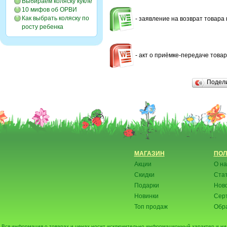
Выбираем коляску кукле
10 мифов об ОРВИ
Как выбрать коляску по
- заявление на возврат товара 
росту ребенка
- акт о приёмке-передаче товар
Подел
МАГАЗИН
ПОЛ
Акции
О на
Скидки
Ста
Подарки
Нов
Новинки
Сер
Топ продаж
Обра
Вся информация о товарах и ценах носит исключительно информационный характер и ни 