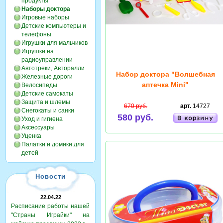
продукты
Наборы доктора
Игровые наборы
Детские компьютеры и
телефоны
Игрушки для мальчиков
Игрушки на
радиоуправлении
Автотреки, Авторалли
Набор доктора "Волшебная
Железные дороги
аптечка Mini"
Велосипеды
Детские самокаты
Защита и шлемы
670 руб.
арт.
14727
Снегокаты и санки
580 руб.
Уход и гигиена
Аксессуары
Уценка
Палатки и домики для
детей
Новости
22.04.22
Расписание работы нашей
"Страны Играйки" на