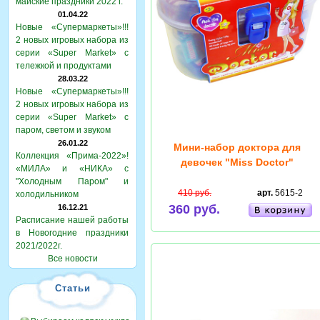
майские праздники 2022 г.
01.04.22
Новые «Супермаркеты»!!!
2 новых игровых набора из
серии «Super Market» с
тележкой и продуктами
28.03.22
Новые «Супермаркеты»!!!
2 новых игровых набора из
серии «Super Market» с
паром, светом и звуком
26.01.22
Мини-набор доктора для
Коллекция «Прима-2022»!
девочек "Miss Doctor"
«МИЛА» и «НИКА» с
"Холодным Паром" и
410 руб.
арт.
5615-2
холодильником
360 руб.
16.12.21
Расписание нашей работы
в Новогодние праздники
2021/2022г.
Все новости
Статьи