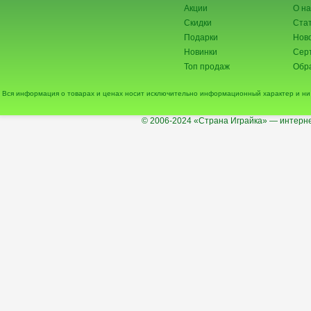
Акции
О на
Скидки
Ста
Подарки
Нов
Новинки
Сер
Топ продаж
Обра
Вся информация о товарах и ценах носит исключительно информационный характер и ни 
© 2006-2024
«Страна Играйка» — интерне