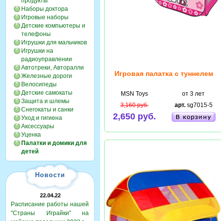
продукты
Наборы доктора
Игровые наборы
Детские компьютеры и
телефоны
Игрушки для мальчиков
Игрушки на
радиоуправлении
Автотреки, Авторалли
Игровая палатка с туннелем
Железные дороги
Велосипеды
Детские самокаты
MSN Toys
от 3 лет
Защита и шлемы
3,160 руб.
арт.
sg7015-5
Снегокаты и санки
2,650 руб.
Уход и гигиена
Аксессуары
Уценка
Палатки и домики для
детей
Новости
22.04.22
Расписание работы нашей
"Страны Играйки" на