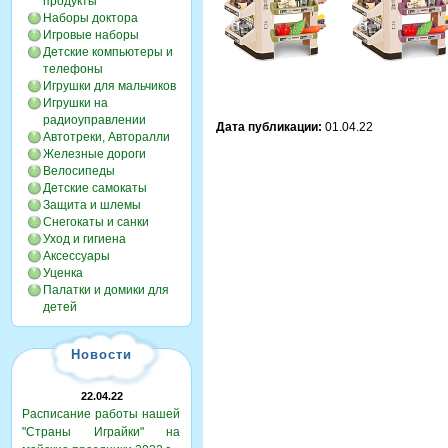
продукты
Наборы доктора
Игровые наборы
Детские компьютеры и
телефоны
Игрушки для мальчиков
Игрушки на
радиоуправлении
Дата публикации:
01.04.22
Автотреки, Авторалли
Железные дороги
Велосипеды
Детские самокаты
Защита и шлемы
Снегокаты и санки
Уход и гигиена
Аксессуары
Уценка
Палатки и домики для
детей
Новости
22.04.22
Расписание работы нашей
"Страны Играйки" на