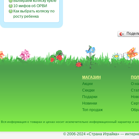
Выбираем коляску кукле
10 мифов об ОРВИ
Как выбрать коляску по
росту ребенка
Подел
МАГАЗИН
ПОЛ
Акции
О на
Скидки
Ста
Подарки
Нов
Новинки
Сер
Топ продаж
Обра
Вся информация о товарах и ценах носит исключительно информационный характер и ни 
© 2006-2024
«Страна Играйка» — интерне