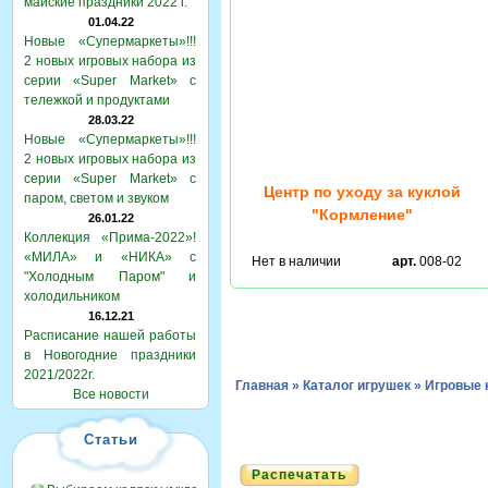
майские праздники 2022 г.
01.04.22
Новые «Супермаркеты»!!!
2 новых игровых набора из
серии «Super Market» с
тележкой и продуктами
28.03.22
Новые «Супермаркеты»!!!
2 новых игровых набора из
серии «Super Market» с
Центр по уходу за куклой
паром, светом и звуком
"Кормление"
26.01.22
Коллекция «Прима-2022»!
«МИЛА» и «НИКА» с
Нет в наличии
арт.
008-02
"Холодным Паром" и
холодильником
16.12.21
Расписание нашей работы
в Новогодние праздники
2021/2022г.
Главная
»
Каталог игрушек
»
Игровые 
Все новости
Статьи
Распечатать