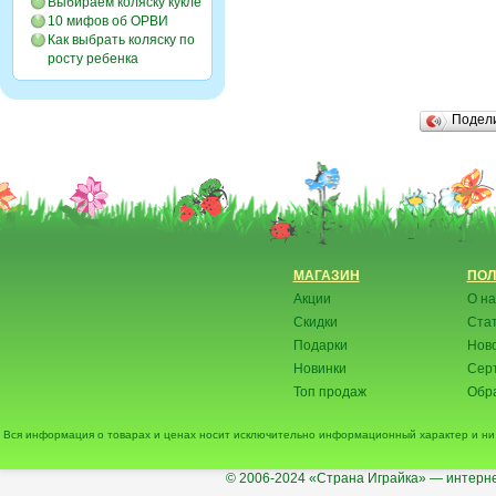
Выбираем коляску кукле
10 мифов об ОРВИ
Как выбрать коляску по
росту ребенка
Подел
МАГАЗИН
ПОЛ
Акции
О на
Скидки
Ста
Подарки
Нов
Новинки
Сер
Топ продаж
Обра
Вся информация о товарах и ценах носит исключительно информационный характер и ни 
© 2006-2024
«Страна Играйка» — интерне