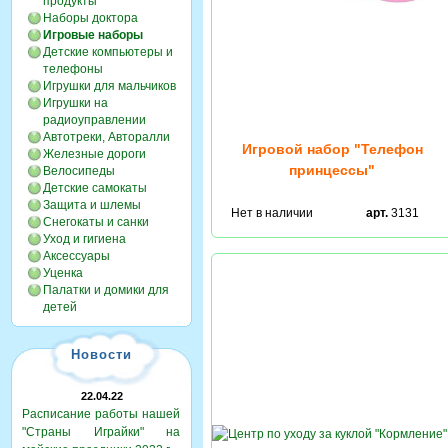
продукты
Наборы доктора
Игровые наборы
Детские компьютеры и
телефоны
Игрушки для мальчиков
Игрушки на
радиоуправлении
Автотреки, Авторалли
Игровой набор "Телефон
Железные дороги
принцессы"
Велосипеды
Детские самокаты
Защита и шлемы
Нет в наличии
арт.
3131
Снегокаты и санки
Уход и гигиена
Аксессуары
Уценка
Палатки и домики для
детей
Новости
22.04.22
Расписание работы нашей
"Страны Играйки" на