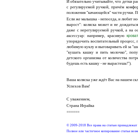
И обязательно учитывайте, что детки ра
с регулируемой ручкой, причём комфо
положения "качающейся" части ручки. П
Если же малышка - непоседа, и любит но
вырост": коляска может и не дождаться
даже с нерегулируемой ручкой, а на о
аксессуар: например, красивую
кроват
упорядочить воспитательный процесс, п
любимую куклу и выговаривать ей за "ши
"кушать кашку и пить молочко", поп
детского организма от количества пот
будешь есть кашку - не вырастешь!").
Ваша коляска уже ждёт Вас на нашем ск
Успехов Вам!
С уважением,
Страна Играйка
======
© 2009-2018 Все права на статью принадлежат
Полное или частичное копирование статьи возмо