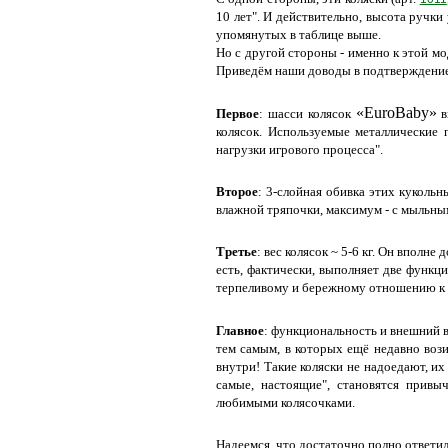
10 лет". И действительно, высота ручки
упомянутых в таблице выше.
Но с другой стороны - именно к этой м
Приведём наши доводы в подтверждение
«EuroBaby»
Первое
: шасси колясок
в
колясок. Используемые металлические
нагрузки игрового процесса".
Второе
: 3-слойная обивка этих кукольн
влажной тряпочки, максимум - с мыльны
Третье
: вес колясок ~ 5-6 кг. Он вполн
есть, фактически, выполняет две функц
терпеливому и бережному отношению к с
Главное
: функциональность и внешний 
тем самым, в которых ещё недавно вози
внутри! Такие коляски не надоедают, их
самые, настоящие", становятся привы
любимыми колясочками.
Надеемся, что достаточно полно ответи