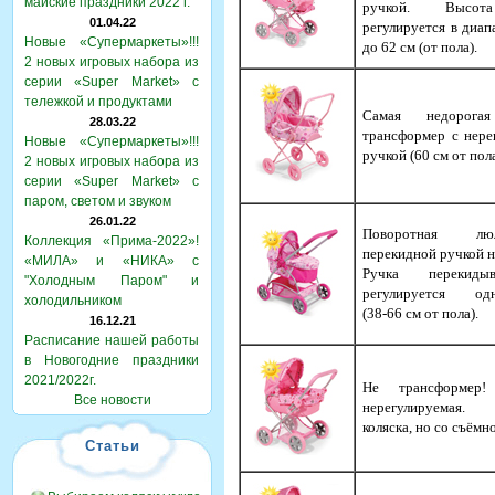
майские праздники 2022 г.
ручкой. Высот
01.04.22
регулируется в диап
Новые «Супермаркеты»!!!
до 62 см (от пола).
2 новых игровых набора из
серии «Super Market» с
тележкой и продуктами
Самая недорогая
28.03.22
трансформер с нере
Новые «Супермаркеты»!!!
ручкой (60 см от пола
2 новых игровых набора из
серии «Super Market» с
паром, светом и звуком
26.01.22
Поворотная л
Коллекция «Прима-2022»!
перекидной ручкой н
«МИЛА» и «НИКА» с
Ручка перекиды
"Холодным Паром" и
регулируется одн
холодильником
(38-66 см от пола).
16.12.21
Расписание нашей работы
в Новогодние праздники
2021/2022г.
Не трансформер!
Все новости
нерегулируемая. 
коляска, но со съёмн
Статьи