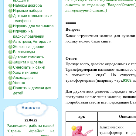
продукты
вынести на страничку "Вопрос/Ответ", 
Наборы доктора
литературный стиль...)
Игровые наборы
Детские компьютеры и
телефоны
=====
Игрушки для мальчиков
Вопрос:
Игрушки на
Какая игрушечная коляска для куколки
радиоуправлении
люльку можно было снять.
Автотреки, Авторалли
Железные дороги
Велосипеды
Детские самокаты
Ответ:
Защита и шлемы
Прежде всего, давайте определимся с те
Снегокаты и санки
Трансформерами
называют коляски со 
Уход и гигиена
в положение "сидя". Но сущест
Аксессуары
трансформерами (например - арт.
, 
9369
Уценка
Палатки и домики для
Для двухлетних девочек подходит неск
детей
поступили новые типы колясок, появивш
попробовали свести все подходящие Вам
Новости
арт.
Описани
22.04.22
Расписание работы нашей
Классически
"Страны Играйки" на
трансформер с ре