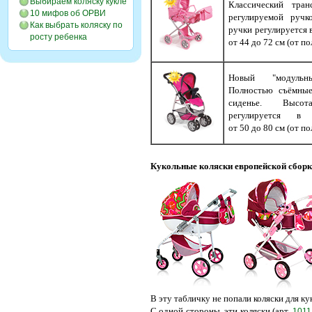
Выбираем коляску кукле
Классический тра
10 мифов об ОРВИ
регулируемой ручк
Как выбрать коляску по
ручки регулируется 
росту ребенка
от 44 до 72 см (от по
Новый "модульн
Полностью съёмны
сиденье. Высо
регулируется в 
от 50 до 80 см (от по
Кукольные коляски европейской сбор
В эту табличку не попали коляски для к
С одной стороны, эти коляски (арт.
1011