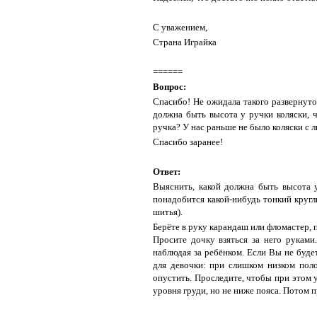
С уважением,
Страна Играйка
======
Вопрос:
Спасибо! Не ожидала такого развернуто
должна быть высота у ручки коляски, 
ручка? У нас раньше не было коляски с л
Спасибо заранее!
Ответ:
Выяснить, какой должна быть высота у
понадобится какой-нибудь тонкий кругл
шитья).
Берёте в руку карандаш или фломастер,
Просите дочку взяться за него руками
наблюдая за ребёнком. Если Вы не буде
для девочки: при слишком низком пол
опустить. Проследите, чтобы при этом 
уровня груди, но не ниже пояса. Потом 