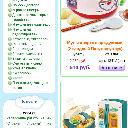
продукты
Наборы доктора
Игровые наборы
Детские компьютеры и
телефоны
Игрушки для мальчиков
Игрушки на
радиоуправлении
Автотреки, Авторалли
Мультиварка с продуктами
Железные дороги
(Холодный Пар, свет, звук)
Велосипеды
Детские самокаты
Synergy
от 3 лет
Защита и шлемы
2,360 руб.
арт.
H341A(red)
Снегокаты и санки
1,510 руб.
Уход и гигиена
Аксессуары
Уценка
Палатки и домики для
детей
Новости
22.04.22
Расписание работы нашей
"Страны Играйки" на