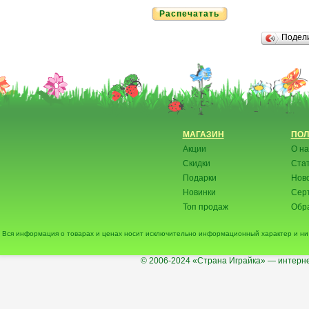
Распечатать
Подел
МАГАЗИН
ПОЛ
Акции
О на
Скидки
Ста
Подарки
Нов
Новинки
Сер
Топ продаж
Обра
Вся информация о товарах и ценах носит исключительно информационный характер и ни 
© 2006-2024
«Страна Играйка» — интерне