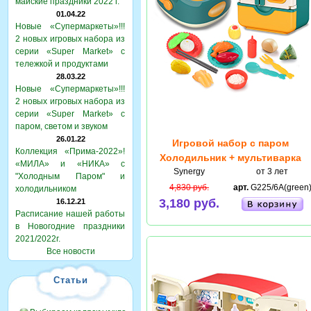
майские праздники 2022 г.
01.04.22
Новые «Супермаркеты»!!!
2 новых игровых набора из
серии «Super Market» с
тележкой и продуктами
28.03.22
Новые «Супермаркеты»!!!
2 новых игровых набора из
серии «Super Market» с
паром, светом и звуком
26.01.22
Игровой набор с паром
Коллекция «Прима-2022»!
Холодильник + мультиварка
«МИЛА» и «НИКА» с
Synergy
от 3 лет
"Холодным Паром" и
4,830 руб.
арт.
G225/6A(green
холодильником
3,180 руб.
16.12.21
Расписание нашей работы
в Новогодние праздники
2021/2022г.
Все новости
Статьи