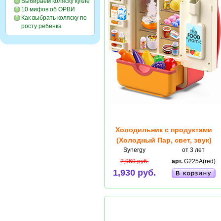
Выбираем коляску кукле
10 мифов об ОРВИ
Как выбрать коляску по
росту ребенка
Холодильник с продуктами
(Холодный Пар, свет, звук)
Synergy
от 3 лет
2,960 руб.
арт.
G225A(red)
1,930 руб.