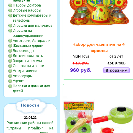
продукты
Наборы доктора
Игровые наборы
Детские компьютеры и
телефоны
Игрушки для мальчиков
Игрушки на
радиоуправлении
Автотреки, Авторалли
Набор для чаепития на 4
Железные дороги
персоны
Велосипеды
Детские самокаты
MSN Toys
от 2 лет
Защита и шлемы
1,110 руб.
арт.
9798B
Снегокаты и санки
960 руб.
Уход и гигиена
Аксессуары
Уценка
Палатки и домики для
детей
Новости
22.04.22
Расписание работы нашей
"Страны Играйки" на