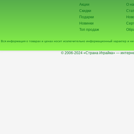
Акции
О на
Скидки
Ста
Подарки
Нов
Новинки
Сер
Топ продаж
Обра
Вся информация о товарах и ценах носит исключительно информационный характер и ни 
© 2006-2024
«Страна Играйка» — интерне