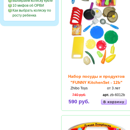
Выбираем коляску кукле
10 мифов об ОРВИ
Как выбрать коляску по
росту ребенка
Набор посуды и продуктов
"FUNNY KitchenSet - 12b"
Zhibo Toys
от 3 лет
740 руб.
арт.
zb-6012b
590 руб.