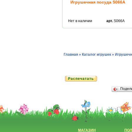
Игрушечная посуда S066A
Нет в наличии
арт.
S066A
Главная
»
Каталог игрушек
»
Игрушечн
Распечатать
Подел
МАГАЗИН
ПОЛ