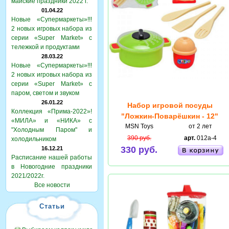
майские праздники 2022 г.
01.04.22
Новые «Супермаркеты»!!!
2 новых игровых набора из
серии «Super Market» с
тележкой и продуктами
28.03.22
Новые «Супермаркеты»!!!
2 новых игровых набора из
серии «Super Market» с
паром, светом и звуком
26.01.22
Набор игровой посуды
Коллекция «Прима-2022»!
"Ложкин-Поварёшкин - 12"
«МИЛА» и «НИКА» с
MSN Toys
от 2 лет
"Холодным Паром" и
390 руб.
арт.
012a-4
холодильником
330 руб.
16.12.21
Расписание нашей работы
в Новогодние праздники
2021/2022г.
Все новости
Статьи