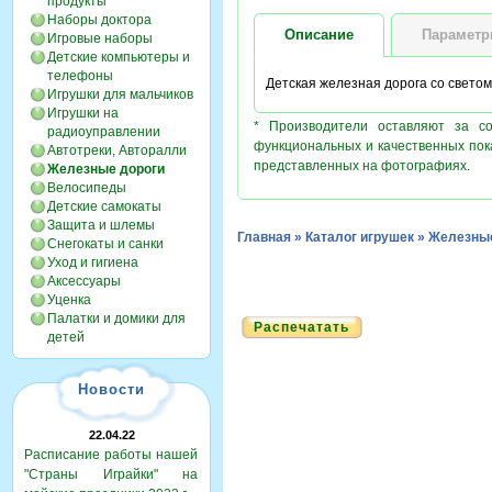
продукты
Наборы доктора
Описание
Парамет
Игровые наборы
Детские компьютеры и
телефоны
Детская железная дорога со светом 
Игрушки для мальчиков
Игрушки на
* Производители оставляют за с
радиоуправлении
функциональных и качественных пок
Автотреки, Авторалли
представленных на фотографиях.
Железные дороги
Велосипеды
Детские самокаты
Защита и шлемы
Главная
»
Каталог игрушек
»
Железные
Снегокаты и санки
Уход и гигиена
Аксессуары
Уценка
Палатки и домики для
Распечатать
детей
Новости
22.04.22
Расписание работы нашей
"Страны Играйки" на