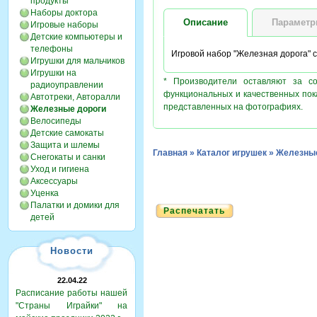
продукты
Наборы доктора
Описание
Парамет
Игровые наборы
Детские компьютеры и
телефоны
Игровой набор "Железная дорога" с
Игрушки для мальчиков
Игрушки на
* Производители оставляют за с
радиоуправлении
функциональных и качественных пок
Автотреки, Авторалли
представленных на фотографиях.
Железные дороги
Велосипеды
Детские самокаты
Защита и шлемы
Главная
»
Каталог игрушек
»
Железные
Снегокаты и санки
Уход и гигиена
Аксессуары
Уценка
Палатки и домики для
Распечатать
детей
Новости
22.04.22
Расписание работы нашей
"Страны Играйки" на