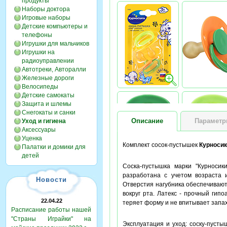
продукты
Наборы доктора
Игровые наборы
Детские компьютеры и
телефоны
Игрушки для мальчиков
Игрушки на
радиоуправлении
Автотреки, Авторалли
Железные дороги
Велосипеды
Детские самокаты
Защита и шлемы
Снегокаты и санки
Описание
Парамет
Уход и гигиена
Аксессуары
Уценка
Комплект сосок-пустышек
Курноси
Палатки и домики для
детей
Соска-пустышка марки "Курносик
разработана с учетом возраста 
Новости
Отверстия нагубника обеспечивают
вокруг рта. Латекс - прочный гип
22.04.22
теряет форму и не впитывает запах
Расписание работы нашей
"Страны Играйки" на
Эксплуатация и уход: соску-пуст