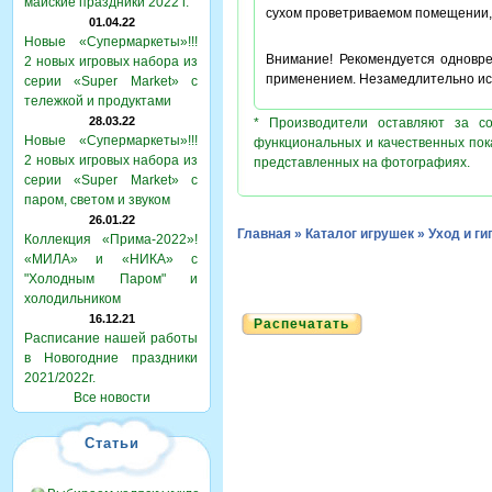
майские праздники 2022 г.
сухом проветриваемом помещении, 
01.04.22
Новые «Супермаркеты»!!!
Внимание! Рекомендуется одновр
2 новых игровых набора из
применением. Незамедлительно ис
серии «Super Market» с
тележкой и продуктами
28.03.22
* Производители оставляют за с
Новые «Супермаркеты»!!!
функциональных и качественных пок
2 новых игровых набора из
представленных на фотографиях.
серии «Super Market» с
паром, светом и звуком
26.01.22
Главная
»
Каталог игрушек
»
Уход и ги
Коллекция «Прима-2022»!
«МИЛА» и «НИКА» с
"Холодным Паром" и
холодильником
16.12.21
Распечатать
Расписание нашей работы
в Новогодние праздники
2021/2022г.
Все новости
Статьи