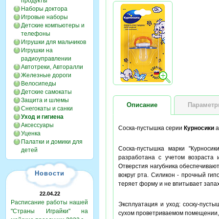
продукты
Наборы доктора
Игровые наборы
Детские компьютеры и
телефоны
Игрушки для мальчиков
Игрушки на
радиоуправлении
Автотреки, Авторалли
Железные дороги
Велосипеды
Детские самокаты
Защита и шлемы
Описание
Парамет
Снегокаты и санки
Уход и гигиена
Аксессуары
Соска-пустышка серии
Курносики
а
Уценка
Палатки и домики для
Соска-пустышка марки "Курносик
детей
разработана с учетом возраста 
Отверстия нагубника обеспечивают
Новости
вокруг рта. Силикон - прочный ги
теряет форму и не впитывает запах
22.04.22
Расписание работы нашей
Эксплуатация и уход: соску-пуст
"Страны Играйки" на
сухом проветриваемом помещении, 