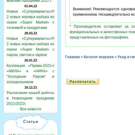
майские праздники 2022 г.
01.04.22
Внимание! Рекомендуется одновр
Новые «Супермаркеты»!!!
применением. Незамедлительно ис
2 новых игровых набора из
серии «Super Market» с
* Производители оставляют за с
тележкой и продуктами
функциональных и качественных пок
28.03.22
представленных на фотографиях.
Новые «Супермаркеты»!!!
2 новых игровых набора из
серии «Super Market» с
паром, светом и звуком
Главная
»
Каталог игрушек
»
Уход и ги
26.01.22
Коллекция «Прима-2022»!
«МИЛА» и «НИКА» с
"Холодным Паром" и
Распечатать
холодильником
16.12.21
Расписание нашей работы
в Новогодние праздники
2021/2022г.
Все новости
Статьи