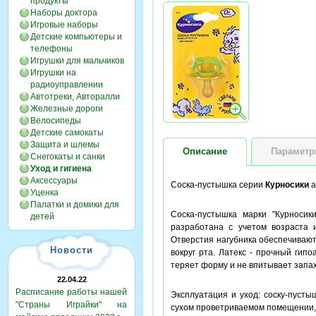
продукты
Наборы доктора
Игровые наборы
Детские компьютеры и
телефоны
Игрушки для мальчиков
Игрушки на
радиоуправлении
Автотреки, Авторалли
Железные дороги
Велосипеды
Детские самокаты
Защита и шлемы
Описание
Парамет
Снегокаты и санки
Уход и гигиена
Аксессуары
Соска-пустышка серии
Курносики
а
Уценка
Палатки и домики для
Соска-пустышка марки "Курносик
детей
разработана с учетом возраста 
Отверстия нагубника обеспечивают
Новости
вокруг рта. Латекс - прочный гип
теряет форму и не впитывает запах
22.04.22
Расписание работы нашей
Эксплуатация и уход: соску-пуст
"Страны Играйки" на
сухом проветриваемом помещении, 