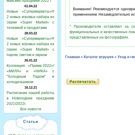
майские праздники 2022 г.
01.04.22
Внимание! Рекомендуется одновр
Новые «Супермаркеты»!!!
применением. Незамедлительно ис
2 новых игровых набора из
серии «Super Market» с
* Производители оставляют за с
тележкой и продуктами
функциональных и качественных пок
28.03.22
представленных на фотографиях.
Новые «Супермаркеты»!!!
2 новых игровых набора из
серии «Super Market» с
паром, светом и звуком
Главная
»
Каталог игрушек
»
Уход и ги
26.01.22
Коллекция «Прима-2022»!
«МИЛА» и «НИКА» с
"Холодным Паром" и
Распечатать
холодильником
16.12.21
Расписание нашей работы
в Новогодние праздники
2021/2022г.
Все новости
Статьи