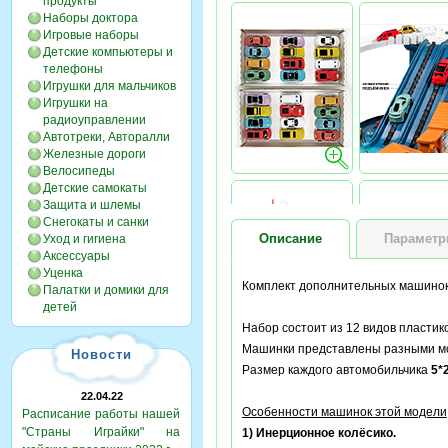
продукты
Наборы доктора
Игровые наборы
Детские компьютеры и
телефоны
Игрушки для мальчиков
Игрушки на
радиоуправлении
Автотреки, Авторалли
Железные дороги
Велосипеды
Детские самокаты
Защита и шлемы
Снегокаты и санки
Описание
Парамет
Уход и гигиена
Аксессуары
Уценка
Комплект дополнительных машинок 
Палатки и домики для
детей
Набор состоит из 12 видов пластик
Машинки представлены разными мод
Новости
Размер каждого автомобильчика
5*
22.04.22
Особенности машинок этой модели
Расписание работы нашей
"Страны Играйки" на
1) Инерционное колёсико.