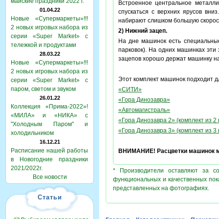
майские праздники 2022 г.
Встроенное центральное металли
01.04.22
спускаться с верхних ярусов вни
Новые «Супермаркеты»!!!
набирают слишком большую скорост
2 новых игровых набора из
2) Нижний зацеп.
серии «Super Market» с
На дне машинок есть специальные
тележкой и продуктами
парковок). На одних машинках эти
28.03.22
зацепов хорошо держат машинку на
Новые «Супермаркеты»!!!
2 новых игровых набора из
Этот комплект машинок подходит д
серии «Super Market» с
паром, светом и звуком
«СИТИ»
26.01.22
«Гора Динозавра»
Коллекция «Прима-2022»!
«Автомагистраль»
«МИЛА» и «НИКА» с
«Гора Динозавра 2» (комплект из 2 
"Холодным Паром" и
«Гора Динозавра 3» (комплект из 3 
холодильником
16.12.21
Расписание нашей работы
ВНИМАНИЕ! Расцветки машинок мо
в Новогодние праздники
2021/2022г.
* Производители оставляют за с
Все новости
функциональных и качественных пок
представленных на фотографиях.
Статьи