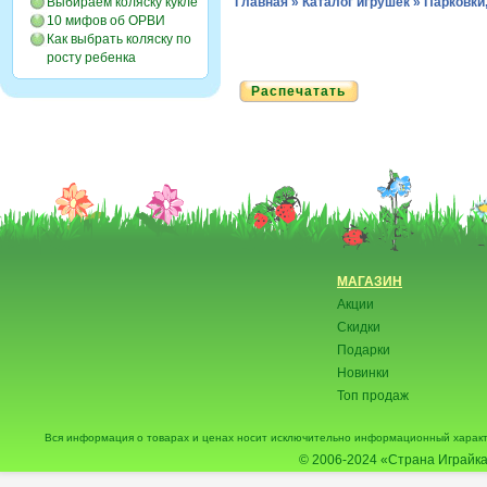
Выбираем коляску кукле
Главная
»
Каталог игрушек
»
Парковки
10 мифов об ОРВИ
Как выбрать коляску по
росту ребенка
Распечатать
МАГАЗИН
Акции
Скидки
Подарки
Новинки
Топ продаж
Вся информация о товарах и ценах носит исключительно информационный характ
© 2006-2024
«Страна Играйка