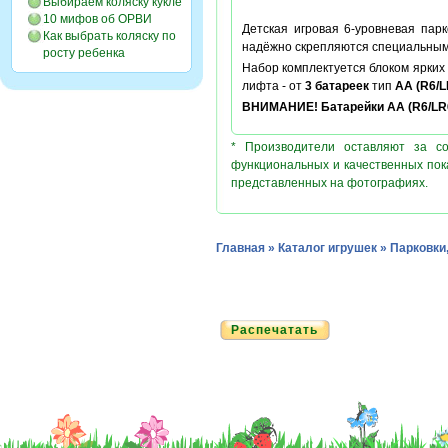
Выбираем коляску кукле
10 мифов об ОРВИ
Детская игровая 6-уровневая пар
Как выбрать коляску по
надёжно скрепляются специальным
росту ребенка
Набор комплектуется блоком ярких 
лифта - от
3 батареек
тип
AA (R6/L
ВНИМАНИЕ! Батарейки АА (R6/LR6)
* Производители оставляют за с
функциональных и качественных пок
представленных на фотографиях.
Главная
»
Каталог игрушек
»
Парковки
Распечатать