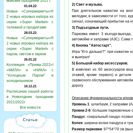
майские праздники 2022 г.
2) Свет и музыка.
01.04.22
При длительном нажатии на кноп
Новые «Супермаркеты»!!!
мелодии, в зависимости от того, к
2 новых игровых набора из
сигнал, означающий прибытие на н
серии «Super Market» с
тележкой и продуктами
3) Подъездные пути
.
28.03.22
Парковка имеет 3 въезда-выезда,
Новые «Супермаркеты»!!!
автомойке и заправке (АЗС). Сама 
2 новых игровых набора из
4) Кнопка "Автостарт".
серии «Super Market» с
Игра "Кто дальше?": при нажатии н
паром, светом и звуком
и выиграл!
26.01.22
5) Большой набор аксессуаров.
Коллекция «Прима-2022»!
В комплект из 60 аксессуаров вх
«МИЛА» и «НИКА» с
этажей, кроме первого) и детали
"Холодным Паром" и
сервисного обслуживания автомоб
холодильником
дорогу.
16.12.21
Расписание нашей работы
в Новогодние праздники
Описание функциональности игров
2021/2022г.
Уровень 1
: шлагбаум, 2 заправки (
Все новости
Уровни 2-6
: большие парковочные с
Пандус
: спиральный пандус позвол
Статьи
Колея
: ширина колеи пандуса и тр
Размер парковки
: 97*54*70 см (вы