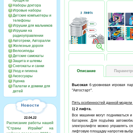
продукты
Наборы доктора
Игровые наборы
Детские компьютеры и
телефоны
Игрушки для мальчиков
Игрушки на
радиоуправлении
Автотреки, Авторалли
Железные дороги
Велосипеды
Детские самокаты
Защита и шлемы
Снегокаты и санки
Описание
Парамет
Уход и гигиена
Аксессуары
Уценка
Высокая
6-уровневая игровая пар
Палатки и домики для
"Автостарт".
детей
Пять особенностей данной модели 
Новости
1) 2 лифта.
Все машинки могут подниматься и 
22.04.22
батареек. Для подъёма автомоби
Расписание работы нашей
электролифте можно управлять сп
"Страны Играйки" на
лифтовую площадку напротив выбра