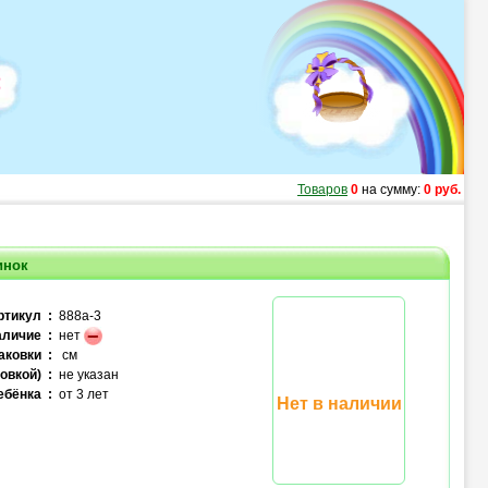
Товаров
0
на сумму:
0 руб.
инок
ртикул :
888a-3
личие :
нет
аковки :
см
овкой) :
не указан
ебёнка :
от 3 лет
Нет в наличии