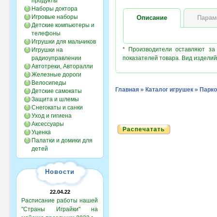
продукты
Наборы доктора
Игровые наборы
Описание
Парам
Детские компьютеры и
телефоны
Игрушки для мальчиков
* Производители оставляют за
Игрушки на
радиоуправлении
показателей товара. Вид изделий
Автотреки, Авторалли
Железные дороги
Велосипеды
Главная
»
Каталог игрушек
»
Парко
Детские самокаты
Защита и шлемы
Снегокаты и санки
Уход и гигиена
Аксессуары
Распечатать
Уценка
Палатки и домики для
детей
Новости
22.04.22
Расписание работы нашей
"Страны Играйки" на