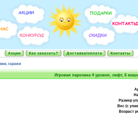
Акции
Как заказать?
Доставка/оплата
Контакты
вки, гаражи
Игровая парковка 4 уровня, лифт, 6 маш
А
На
Размер уп
Вес (с упак
Возраст р