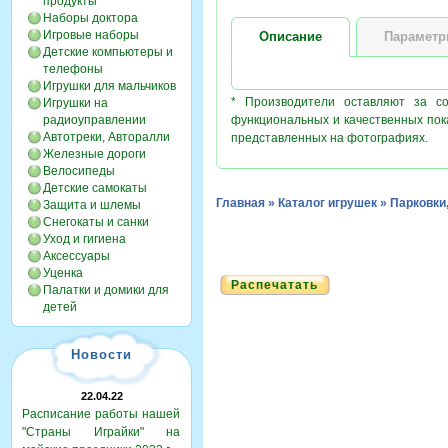
продукты
Наборы доктора
Игровые наборы
Описание
Парамет
Детские компьютеры и
телефоны
Игрушки для мальчиков
* Производители оставляют за с
Игрушки на
радиоуправлении
функциональных и качественных пок
Автотреки, Авторалли
представленных на фотографиях.
Железные дороги
Велосипеды
Детские самокаты
Главная
»
Каталог игрушек
»
Парковки
Защита и шлемы
Снегокаты и санки
Уход и гигиена
Аксессуары
Уценка
Распечатать
Палатки и домики для
детей
Новости
22.04.22
Расписание работы нашей
"Страны Играйки" на