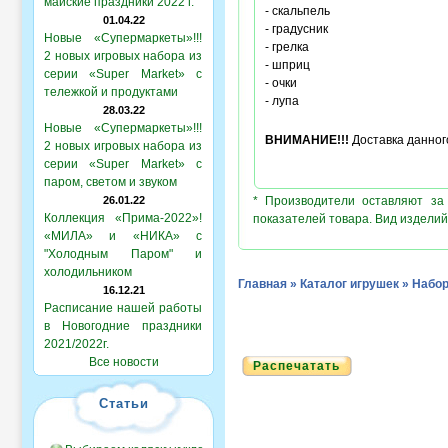
майские праздники 2022 г.
- скальпель
01.04.22
- градусник
Новые «Супермаркеты»!!!
- грелка
2 новых игровых набора из
- шприц
серии «Super Market» с
- очки
тележкой и продуктами
- лупа
28.03.22
Новые «Супермаркеты»!!!
ВНИМАНИЕ!!!
Доставка данного
2 новых игровых набора из
серии «Super Market» с
паром, светом и звуком
26.01.22
* Производители оставляют за
Коллекция «Прима-2022»!
показателей товара. Вид изделий
«МИЛА» и «НИКА» с
"Холодным Паром" и
холодильником
Главная
»
Каталог игрушек
»
Набор
16.12.21
Расписание нашей работы
в Новогодние праздники
2021/2022г.
Все новости
Распечатать
Статьи