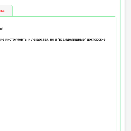
ка
в!
кие инструменты и лекарства, но и "всамделишные" докторские