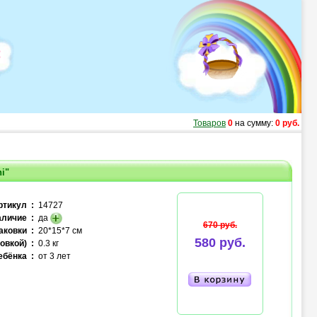
Товаров
0
на сумму:
0 руб.
i"
ртикул :
14727
личие :
да
670 руб.
аковки :
20*15*7 см
580 руб.
овкой) :
0.3 кг
ебёнка :
от 3 лет