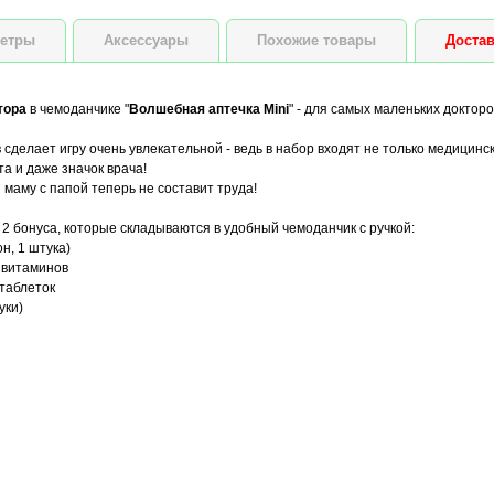
етры
Аксессуары
Похожие товары
Достав
тора
в чемоданчике "
Волшебная аптечка Mini
" - для самых маленьких докторо
сделает игру очень увлекательной - ведь в набор входят не только медицинс
та и даже значок врача!
 маму с папой теперь не составит труда!
 2 бонуса, которые складываются в удобный чемоданчик с ручкой:
н, 1 штука)
 витаминов
 таблеток
уки)