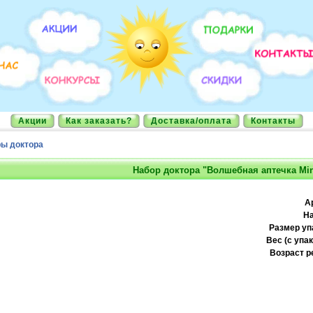
Акции
Как заказать?
Доставка/оплата
Контакты
ы доктора
Набор доктора "Волшебная аптечка Min
А
На
Размер уп
Вес (с упак
Возраст р