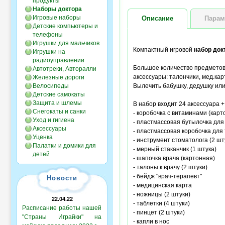
продукты
Наборы доктора
Игровые наборы
Описание
Парам
Детские компьютеры и
телефоны
Игрушки для мальчиков
Компактный игровой
набор док
Игрушки на
радиоуправлении
Большое количество предметов 
Автотреки, Авторалли
аксессуары: талончики, мед.кар
Железные дороги
Велосипеды
Вылечить бабушку, дедушку или
Детские самокаты
Защита и шлемы
В набор входит 24 аксессуара +
Снегокаты и санки
- коробочка с витаминами (карто
Уход и гигиена
- пластмассовая бутылочка для
Аксессуары
- пластмассовая коробочка для
Уценка
- инструмент стоматолога (2 шт
Палатки и домики для
- мерный стаканчик (1 штука)
детей
- шапочка врача (картонная)
- талоны к врачу (2 штуки)
- бейдж "врач-терапевт"
Новости
- медицинская карта
- ножницы (2 штуки)
22.04.22
- таблетки (4 штуки)
Расписание работы нашей
- пинцет (2 штуки)
"Страны Играйки" на
- капли в нос