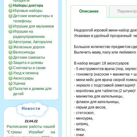
продукты
Наборы доктора
Игровые наборы
Описание
Парамет
Детские компьютеры и
телефоны
Игрушки для мальчиков
Недорогой игровой мини-набор докт
Игрушки на
Упакован в удобный прозрачный че
радиоуправлении
Автотреки, Авторалли
Большое количество предметов сде
Железные дороги
Велосипеды
Вылечить маму, папу или любимого 
Детские самокаты
Защита и шлемы
В набор входит 18 аксессуаров:
Снегокаты и санки
- 5 инструментов врача (лор, окулист
Уход и гигиена
- тонометр (насосик + манжетка + ш
Аксессуары
- мини-кейс для врача скорой помо
Уценка
- зеркало с подставкой (имитация)!
Палатки и домики для
- коробочка для таблеток (2 штуки)!
детей
- манжетка для капельницы,
- флакон для капельницы,
- гирьки для весов,
Новости
- стетоскоп,
- мензурка,
22.04.22
- шприц,
Расписание работы нашей
- весы,
"Страны Играйки" на
- очки.