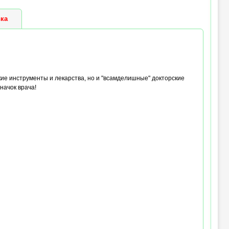
ка
кие инструменты и лекарства, но и "всамделишные" докторские
начок врача!