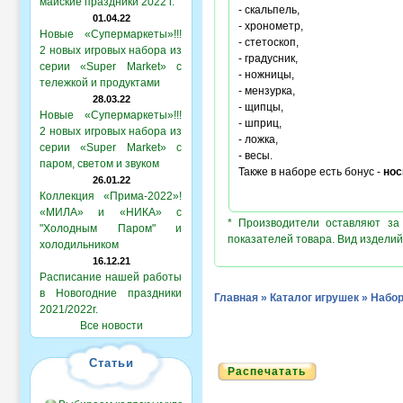
майские праздники 2022 г.
- скальпель,
01.04.22
- хронометр,
Новые «Супермаркеты»!!!
- стетоскоп,
2 новых игровых набора из
- градусник,
серии «Super Market» с
- ножницы,
тележкой и продуктами
- мензурка,
28.03.22
- щипцы,
Новые «Супермаркеты»!!!
- шприц,
2 новых игровых набора из
- ложка,
серии «Super Market» с
- весы.
паром, светом и звуком
Также в наборе есть бонус -
нос
26.01.22
Коллекция «Прима-2022»!
«МИЛА» и «НИКА» с
* Производители оставляют за
"Холодным Паром" и
показателей товара. Вид изделий
холодильником
16.12.21
Расписание нашей работы
в Новогодние праздники
Главная
»
Каталог игрушек
»
Набор
2021/2022г.
Все новости
Статьи
Распечатать