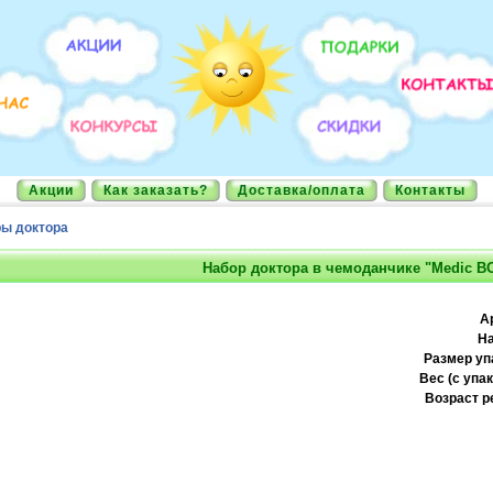
Акции
Как заказать?
Доставка/оплата
Контакты
ы доктора
Набор доктора в чемоданчике "Medic B
А
На
Размер уп
Вес (с упак
Возраст р