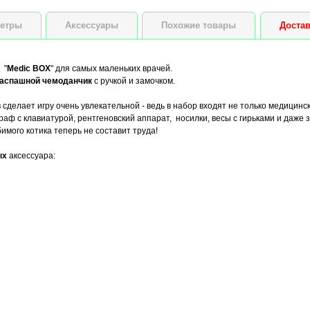
етры
Аксессуары
Похожие товары
Достав
 "
Medic BOX
" для самых маленьких врачей.
аспашной чемоданчик
с ручкой и замочком.
сделает игру очень увлекательной - ведь в набор входят не только медицинс
аф с клавиатурой, рентгеновский аппарат, носилки, весы с гирьками и даже з
имого котика теперь не составит труда!
ых
аксессуара: