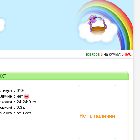
Товаров
0
на сумму:
0 руб.
OX"
ртикул :
018c
личие :
нет
аковки :
24*24*9 см
овкой) :
0.3 кг
ебёнка :
от 3 лет
Нет в наличии