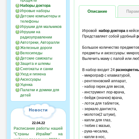
продукты
Наборы доктора
Игровые наборы
Описание
Парам
Детские компьютеры и
телефоны
Игрушки для мальчиков
Игровой
набор доктора
в кейсе
Игрушки на
Представляет собой удобный
р
радиоуправлении
Автотреки, Авторалли
Большое количество предметов 
Железные дороги
Велосипеды
предметы и аксессуары: микрогр
Детские самокаты
Вылечить маму с папой или люб
Защита и шлемы
Снегокаты и санки
В набор входит 24
разноцветн
Уход и гигиена
- микрограф с клавиатурой,
Аксессуары
- рентгеновский аппарат,
Уценка
- набор гирек для весов,
Палатки и домики для
- инструмент лор-врача,
детей
- бейдж (значок) врача,
- лоток для таблеток,
- зеркало дантиста,
Новости
- молоток(2 штуки),
- капли для глаз,
22.04.22
- тюбик с мазью,
Расписание работы нашей
- рука-чесалка,
"Страны Играйки" на
- капли в нос,