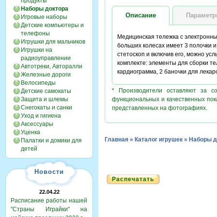
продукты
Наборы доктора
Описание
Парамет
Игровые наборы
Детские компьютеры и
телефоны
Медицинская тележка с электронны
Игрушки для мальчиков
больших колесах имеет 3 полочки и 
Игрушки на
стетоскоп и включив его, можно ус
радиоуправлении
комплекте: элементы для сборки тел
Автотреки, Авторалли
кардиограмма, 2 баночки для лекарс
Железные дороги
Велосипеды
* Производители оставляют за с
Детские самокаты
Защита и шлемы
функциональных и качественных пок
Снегокаты и санки
представленных на фотографиях.
Уход и гигиена
Аксессуары
Уценка
Главная
»
Каталог игрушек
»
Наборы д
Палатки и домики для
детей
Новости
Распечатать
22.04.22
Расписание работы нашей
"Страны Играйки" на