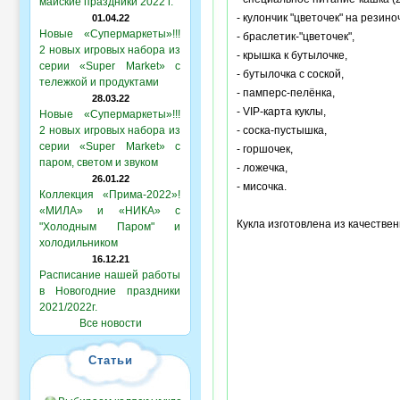
майские праздники 2022 г.
- кулончик "цветочек" на резино
01.04.22
Новые «Супермаркеты»!!!
- браслетик-"цветочек",
2 новых игровых набора из
- крышка к бутылочке,
серии «Super Market» с
- бутылочка с соской,
тележкой и продуктами
- памперс-пелёнка,
28.03.22
- VIP-карта куклы,
Новые «Супермаркеты»!!!
2 новых игровых набора из
- соска-пустышка,
серии «Super Market» с
- горшочек,
паром, светом и звуком
- ложечка,
26.01.22
- мисочка.
Коллекция «Прима-2022»!
«МИЛА» и «НИКА» с
Кукла изготовлена из качестве
"Холодным Паром" и
холодильником
16.12.21
Расписание нашей работы
в Новогодние праздники
2021/2022г.
Все новости
Статьи