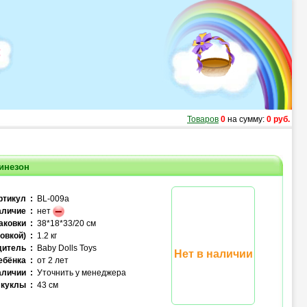
Товаров
0
на сумму:
0 руб.
инезон
ртикул :
BL-009a
личие :
нет
аковки :
38*18*33/20 см
овкой) :
1.2 кг
итель :
Baby Dolls Toys
Нет в наличии
ебёнка :
от 2 лет
аличии :
Уточнить у менеджера
куклы :
43 см