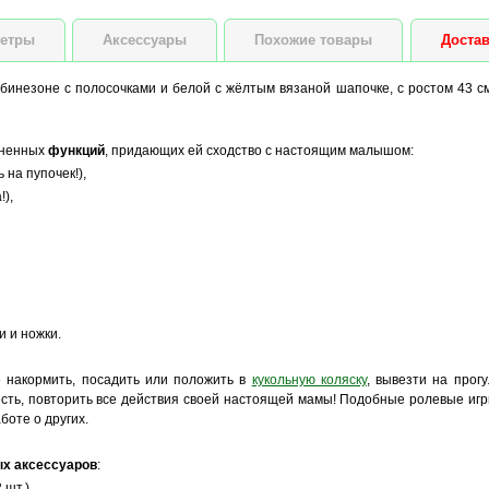
етры
Аксессуары
Похожие товары
Достав
мбинезоне с полосочками и белой с жёлтым вязаной шапочке, с ростом 43 
зненных
функций
, придающих ей сходство с настоящим малышом:
 на пупочек!),
!),
и и ножки.
ё накормить, посадить или положить в
кукольную коляску
, вывезти на прогу
есть, повторить все действия своей настоящей мамы! Подобные ролевые игр
боте о других.
х аксессуаров
:
шт.),