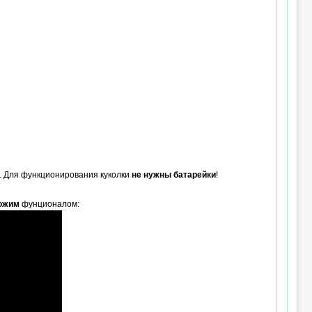
и. Для функционирования куколки
не нужны батарейки
!
ожим
фунционалом: