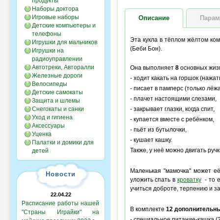
продукты
Наборы доктора
Игровые наборы
Описание
Парам
Детские компьютеры и
телефоны
Эта кукла в тёплом жёлтом ко
Игрушки для мальчиков
(Беби Бон).
Игрушки на
радиоуправлении
Автотреки, Авторалли
Она выполняет
8
основных жи
Железные дороги
- ходит какать на горшок (нажать
Велосипеды
- писает в памперс (только лёжа
Детские самокаты
- плачет настоящими слезами,
Защита и шлемы
Снегокаты и санки
- закрывает глазки, когда спит,
Уход и гигиена
- купается вместе с ребёнком,
Аксессуары
- пьёт из бутылочки,
Уценка
- кушает кашку.
Палатки и домики для
Также, у неё можно двигать ручк
детей
Маленькая "мамочка" может е
Новости
уложить спать в
кроватку
- то 
учиться доброте, терпению и за
22.04.22
Расписание работы нашей
В комплекте
12 дополнительны
"Страны Играйки" на
- специальное питание-кашка (2 