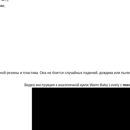
чке,
нной резины и пластика. Она не боится случайных падений, дождика или пыл
Видео-инструкция к аналогичной кукле Warm Baby Lovely с
пох