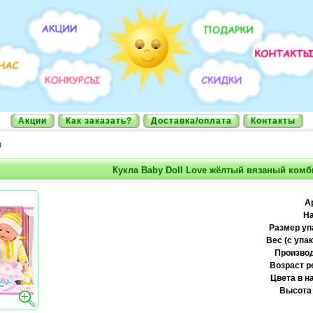
Акции
Как заказать?
Доставка/оплата
Контакты
ы
Кукла Baby Doll Love жёлтый вязаный комб
А
На
Размер уп
Вес (с упак
Производ
Возраст р
Цвета в н
Высота 