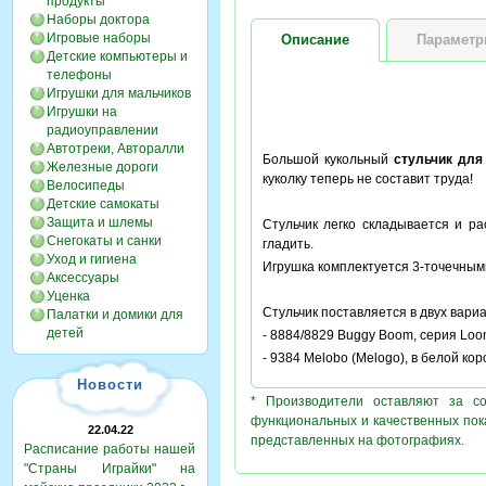
продукты
Наборы доктора
Игровые наборы
Описание
Парамет
Детские компьютеры и
телефоны
Игрушки для мальчиков
Игрушки на
радиоуправлении
Автотреки, Авторалли
Большой кукольный
стульчик для
Железные дороги
куколку теперь не составит труда!
Велосипеды
Детские самокаты
Защита и шлемы
Стульчик легко складывается и ра
Снегокаты и санки
гладить.
Уход и гигиена
Игрушка комплектуется 3-точечным
Аксессуары
Уценка
Стульчик поставляется в двух вариа
Палатки и домики для
детей
- 8884/8829 Buggy Boom, серия Loon
- 9384 Melobo (Melogo), в белой кор
Новости
* Производители оставляют за с
функциональных и качественных пок
22.04.22
представленных на фотографиях.
Расписание работы нашей
"Страны Играйки" на