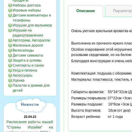
продукты
Наборы доктора
Игровые наборы
Описание
Парамет
Детские компьютеры и
телефоны
Игрушки для мальчиков
Игрушки на
Очень уютная кукольная кроватка-к
радиоуправлении
Автотреки, Авторалли
Выполнена из прочного яркого пласт
Железные дороги
Особое очарование этой игрушечной
Велосипеды
розовыми сердечками, но на белом
Детские самокаты
Защита и шлемы
Благодаря конструкции и очень неб
Снегокаты и санки
Уход и гигиена
Комплектация: подушка с оборками,
Аксессуары
Материалы: пластмасса, текстиль, 
Уценка
Палатки и домики для
детей
Габариты кроватки: 55*34*32см (Д
Размеры покрывала: 37*22см +3см 
Новости
Размеры подушки: 16*8см +3см (
Высота бортиков: 16см (от дна)
Возраст ребенка: от 1 года
22.04.22
Расписание работы нашей
"Страны Играйки" на