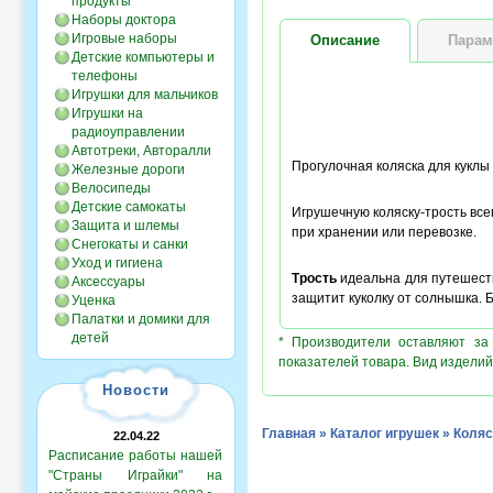
продукты
Наборы доктора
Игровые наборы
Описание
Парам
Детские компьютеры и
телефоны
Игрушки для мальчиков
Игрушки на
радиоуправлении
Автотреки, Авторалли
Прогулочная коляска для куклы
Железные дороги
Велосипеды
Детские самокаты
Игрушечную коляску-трость все
Защита и шлемы
при хранении или перевозке.
Снегокаты и санки
Уход и гигиена
Трость
идеальна для путешеств
Аксессуары
защитит куколку от солнышка. 
Уценка
Палатки и домики для
детей
* Производители оставляют за
показателей товара. Вид изделий
Новости
Главная
»
Каталог игрушек
»
Коляс
22.04.22
Расписание работы нашей
"Страны Играйки" на