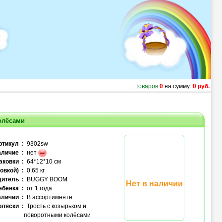
Товаров
0
на сумму:
0 руб.
олёсами
ртикул :
9302sw
личие :
нет
аковки :
64*12*10 см
овкой) :
0.65 кг
итель :
BUGGY BOOM
Нет в наличии
ебёнка :
от 1 года
аличии :
В ассортименте
оляски :
Трость с козырьком и
поворотными колёсами