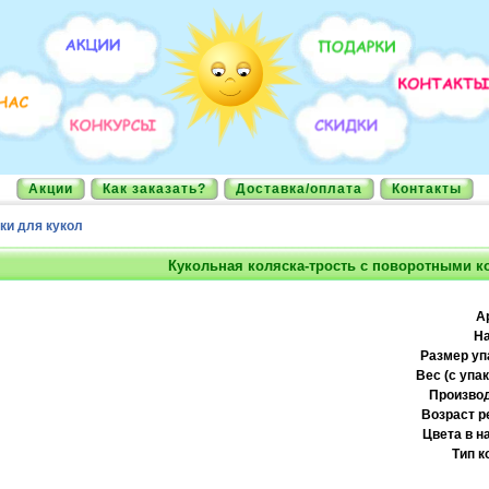
Акции
Как заказать?
Доставка/оплата
Контакты
ки для кукол
Кукольная коляска-трость с поворотными к
А
На
Размер уп
Вес (с упак
Производ
Возраст р
Цвета в н
Тип к