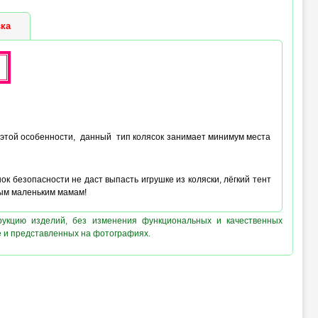
 (max) :
46 см
ка
за этой особенности, данный тип колясок занимает минимум места
 безопасности не даст выпасть игрушке из коляски, лёгкий тент
мым маленьким мамам!
рукцию изделий, без изменения функциональных и качественных
е и представленных на фотографиях.