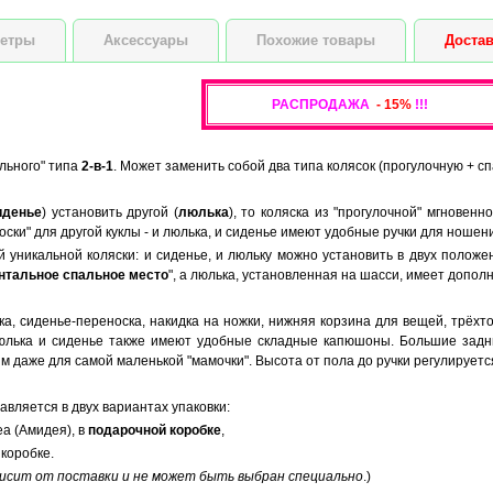
Высота куклы
етры
Аксессуары
Похожие товары
Достав
РАСПРОДАЖА
- 15%
!!!
ульного" типа
2-в-1
. Может заменить собой два типа колясок (прогулочную + сп
иденье
) установить другой (
люлька
), то коляска из "прогулочной" мгновен
оски" для другой куклы - и люлька, и сиденье имеют удобные ручки для ношени
 уникальной коляски: и сиденье, и люльку можно установить в двух положен
нтальное спальное место
", а люлька, установленная на шасси, имеет допол
а, сиденье-переноска, накидка на ножки, нижняя корзина для вещей, трёхт
 Люлька и сиденье также имеют удобные складные капюшоны. Большие зад
ым даже для самой маленькой "мамочки". Высота от пола до ручки регулирует
авляется в двух вариантах упаковки:
a (Амидея), в
подарочной коробке
,
 коробке.
ависит от поставки и не может быть выбран специально
.)