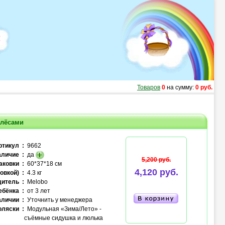
Товаров
0
на сумму:
0 руб.
олёсами
ртикул :
9662
личие :
да
5,200 руб.
аковки :
60*37*18 см
4,120 руб.
овкой) :
4.3 кг
итель :
Melobo
ебёнка :
от 3 лет
аличии :
Уточнить у менеджера
оляски :
Модульная «Зима/Лето» -
съёмные сидушка и люлька