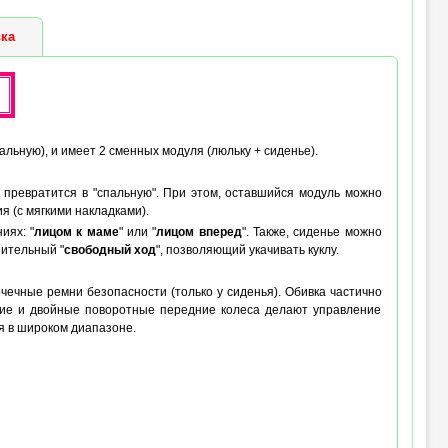
 (max) :
до 52 см (лёжа), до 66 см
(сидя)
ка
альную), и имеет 2 сменных модуля (люльку + сиденье).
но превратится в "спальную". При этом, оставшийся модуль можно
я (с мягкими накладками).
иях: "
лицом к маме
" или "
лицом вперед
". Также, сиденье можно
нительный "
свободный ход
", позволяющий укачивать куклу.
очечные ремни безопасности (только у сиденья). Обивка частично
ние и двойные поворотные передние колеса делают управление
ся в широком диапазоне.