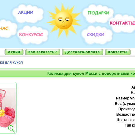
Акции
Как заказать?
Доставка/оплата
Контакты
ки для кукол
Коляска для кукол Макси с поворотными к
А
На
Размер уп
Вес (с упак
Производ
Возраст р
Цвета в н
Тип к