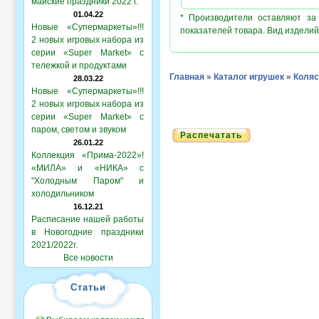
майские праздники 2022 г.
01.04.22
* Производители оставляют за
Новые «Супермаркеты»!!!
показателей товара. Вид изделий
2 новых игровых набора из
серии «Super Market» с
тележкой и продуктами
Главная
»
Каталог игрушек
»
Коляс
28.03.22
Новые «Супермаркеты»!!!
2 новых игровых набора из
серии «Super Market» с
паром, светом и звуком
Распечатать
26.01.22
Коллекция «Прима-2022»!
«МИЛА» и «НИКА» с
"Холодным Паром" и
холодильником
16.12.21
Расписание нашей работы
в Новогодние праздники
2021/2022г.
Все новости
Статьи