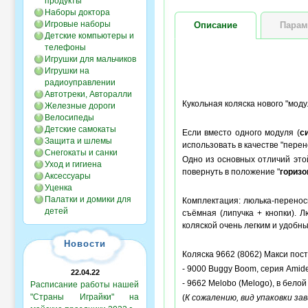
продукты
Наборы доктора
Игровые наборы
Описание
Парам
Детские компьютеры и
телефоны
Игрушки для мальчиков
Игрушки на
радиоуправлении
Автотреки, Авторалли
Кукольная коляска нового "мод
Железные дороги
Велосипеды
Детские самокаты
Если вместо одного модуля (
с
Защита и шлемы
использовать в качестве "перен
Снегокаты и санки
Одно из основных отличий этой
Уход и гигиена
повернуть в положение "
горизо
Аксессуары
Уценка
Палатки и домики для
Комплектация: люлька-переноск
детей
съёмная (липучка + кнопки).
коляской очень легким и удобн
Новости
Коляска 9662 (8062) Макси пост
- 9000 Buggy Boom, серия Amide
22.04.22
- 9662 Melobo (Melogo), в белой
Расписание работы нашей
"Страны Играйки" на
(
К сожалению, вид упаковки з