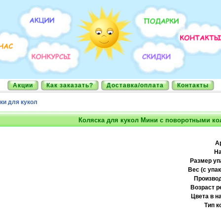
Акции
Как заказать?
Доставка/оплата
Контакты
ки для кукол
Коляска для кукол Мини с поворотными ко
А
На
Размер уп
Вес (с упак
Производ
Возраст р
Цвета в н
Тип к