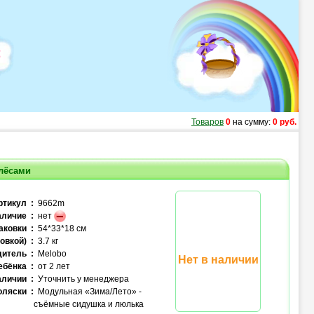
Товаров
0
на сумму:
0 руб.
лёсами
ртикул :
9662m
личие :
нет
аковки :
54*33*18 см
овкой) :
3.7 кг
итель :
Melobo
Нет в наличии
ебёнка :
от 2 лет
аличии :
Уточнить у менеджера
оляски :
Модульная «Зима/Лето» -
съёмные сидушка и люлька