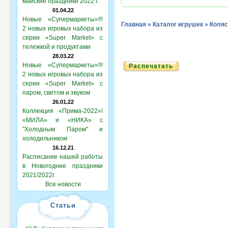
майские праздники 2022 г.
01.04.22
Новые «Супермаркеты»!!!
Главная
»
Каталог игрушек
»
Коляс
2 новых игровых набора из
серии «Super Market» с
тележкой и продуктами
28.03.22
Новые «Супермаркеты»!!!
Распечатать
2 новых игровых набора из
серии «Super Market» с
паром, светом и звуком
26.01.22
Коллекция «Прима-2022»!
«МИЛА» и «НИКА» с
"Холодным Паром" и
холодильником
16.12.21
Расписание нашей работы
в Новогодние праздники
2021/2022г.
Все новости
Статьи