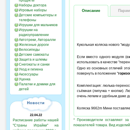
продукты
Наборы доктора
Игровые наборы
Описание
Парам
Детские компьютеры и
телефоны
Игрушки для мальчиков
Игрушки на
радиоуправлении
Автотреки, Авторалли
Железные дороги
Кукольная коляска нового "мод
Велосипеды
Детские самокаты
Если вместо одного модуля (
с
Защита и шлемы
использовать в качестве "перен
Снегокаты и санки
Одно из основных отличий этой
Уход и гигиена
повернуть в положение "
горизо
Аксессуары
Уценка
Палатки и домики для
Комплектация: люлька-переноск
детей
съёмная (липучка + кнопки). 
очень легким и удобным даже д
Новости
Коляска 9662m Мини поставляет
22.04.22
* Производители оставляют за
Расписание работы нашей
показателей товара. Вид изделий
"Страны Играйки" на