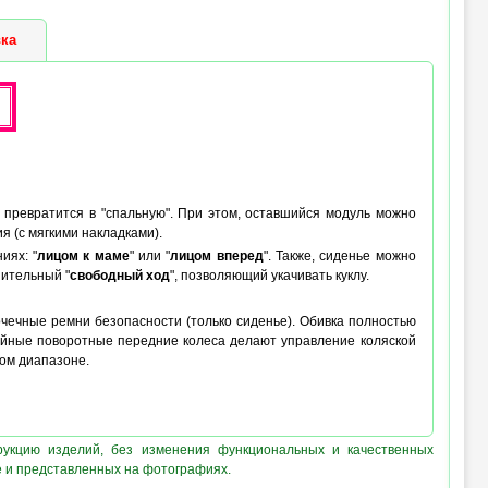
 (max) :
46 см (лёжа), 60 см (сидя)
ка
но превратится в "спальную". При этом, оставшийся модуль можно
я (с мягкими накладками).
иях: "
лицом к маме
" или "
лицом вперед
". Также, сиденье можно
нительный "
свободный ход
", позволяющий укачивать куклу.
очечные ремни безопасности (только сиденье). Обивка полностью
ойные поворотные передние колеса делают управление коляской
ком диапазоне.
рукцию изделий, без изменения функциональных и качественных
е и представленных на фотографиях.