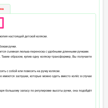
 (max) :
42 см
ка
копия настоящей детской коляски.
бокам ручки.
дится съемная люлька-переноска с удобными длинными ручками.
 Таким образом, купив одну коляску-трансформер, Вы получаете
ить с собой или повесить на ручку коляски.
те имеются заглушки, которые можно одеть вместо колёс в случае
аря большому запасу по регулировке высоты ручки, она подойдёт