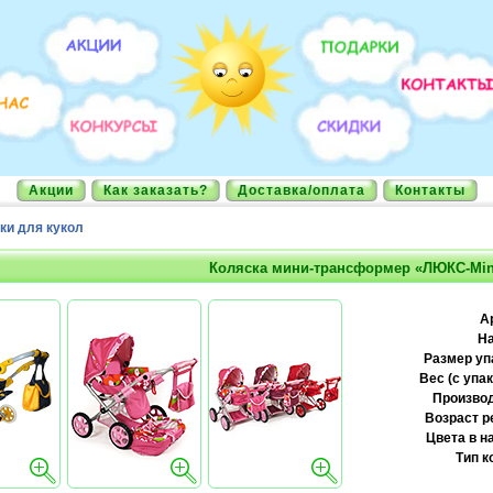
Акции
Как заказать?
Доставка/оплата
Контакты
ки для кукол
Коляска мини-трансформер «ЛЮКС-Min
А
На
Размер уп
Вес (с упак
Производ
Возраст р
Цвета в н
Тип к