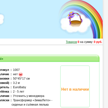
Товаров
0
на сумму:
0 руб.
i»
ртикул :
1007
личие :
нет
аковки :
50*45*17 см
овкой) :
3.2 кг
итель :
EuroBaby
Нет в наличии
ебёнка :
2 - 5 лет
аличии :
Уточнить у менеджера
оляски :
Трансформер «Зима/Лето» -
сиденье и съёмная люлька