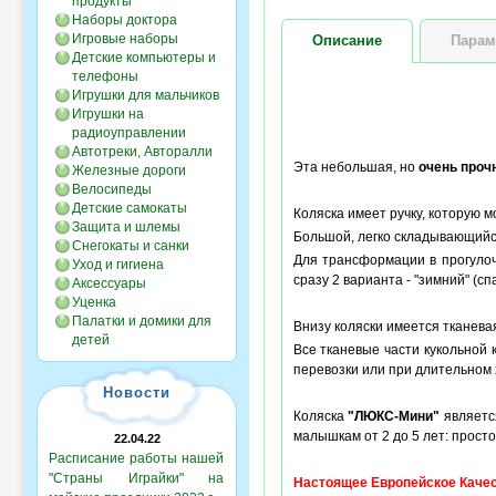
продукты
Наборы доктора
Игровые наборы
Описание
Парам
Детские компьютеры и
телефоны
Игрушки для мальчиков
Игрушки на
радиоуправлении
Автотреки, Авторалли
Эта небольшая, но
очень проч
Железные дороги
Велосипеды
Детские самокаты
Коляска имеет ручку, которую 
Защита и шлемы
Большой, легко складывающийс
Снегокаты и санки
Для трансформации в прогулоч
Уход и гигиена
сразу 2 варианта - "зимний" (с
Аксессуары
Уценка
Палатки и домики для
Внизу коляски имеется тканевая
детей
Все тканевые части кукольной 
перевозки или при длительном 
Новости
Коляска
"ЛЮКС-Мини"
является
малышкам от 2 до 5 лет: просто
22.04.22
Расписание работы нашей
"Страны Играйки" на
Настоящее Европейское Качес