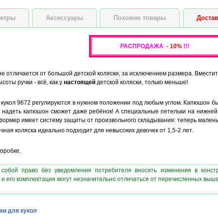
Высота куклы
етры
Аксессуары
Похожие товары
Достав
РАСПРОДАЖА
- 10%
!!!
е отличается от большой детской коляски, за исключением размера. Вмест
соты ручки - всё, как у
настоящей
детской коляски, только меньше!
я кукол 9672 регулируются в нужном положении под любым углом. Капюшон б
и надеть капюшон сможет даже ребёнок! А специальные петельки на нижней 
сформер имеет систему защиты от произвольного складывания: теперь маленьк
ная коляска идеально подходит для невысоких девочек от 1,5-2 лет.
оробке.
 собой право без уведомления потребителя вносить изменения в конст
 и его комплектация могут незначительно отличаться от перечисленных выш
ки для кукол