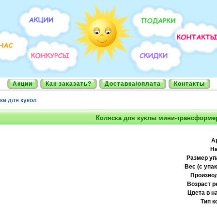
Акции
Как заказать?
Доставка/оплата
Контакты
ки для кукол
Коляска для куклы мини-трансформе
А
На
Размер уп
Вес (с упак
Производ
Возраст р
Цвета в н
Тип к