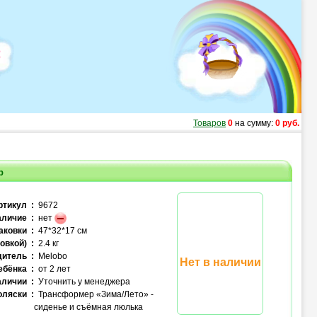
Товаров
0
на сумму:
0 руб.
р
ртикул :
9672
личие :
нет
аковки :
47*32*17 см
овкой) :
2.4 кг
итель :
Melobo
Нет в наличии
ебёнка :
от 2 лет
аличии :
Уточнить у менеджера
оляски :
Трансформер «Зима/Лето» -
сиденье и съёмная люлька