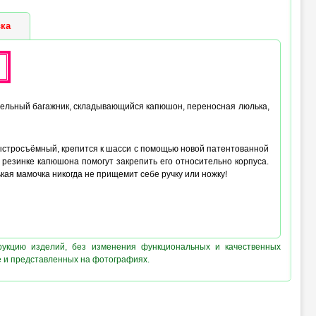
 (max) :
40 см (лёжа), 50 см (сидя)
ка
ительный багажник, складывающийся капюшон, переносная люлька,
ыстросъёмный, крепится к шасси с помощью новой патентованной
резинке капюшона помогут закрепить его относительно корпуса.
ая мамочка никогда не прищемит себе ручку или ножку!
рукцию изделий, без изменения функциональных и качественных
е и представленных на фотографиях.