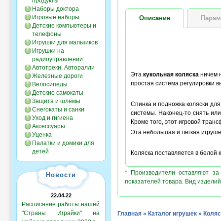
продукты
Наборы доктора
Игровые наборы
Описание
Парам
Детские компьютеры и
телефоны
Игрушки для мальчиков
Игрушки на
радиоуправлении
Автотреки, Авторалли
Эта
кукольная коляска
ничем н
Железные дороги
простая система регулировки вы
Велосипеды
Детские самокаты
Защита и шлемы
Спинка и подножка коляски дл
Снегокаты и санки
системы. Наконец-то снять ил
Уход и гигиена
Кроме того, этот игровой тран
Аксессуары
Эта небольшая и легкая игрушеч
Уценка
Палатки и домики для
детей
Коляска поставляется в белой к
* Производители оставляют за
Новости
показателей товара. Вид изделий
22.04.22
Расписание работы нашей
"Страны Играйки" на
Главная
»
Каталог игрушек
»
Коляс