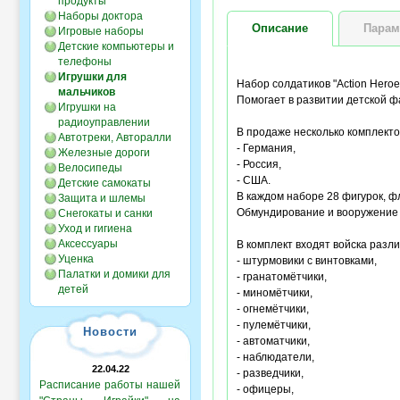
продукты
Наборы доктора
Описание
Парам
Игровые наборы
Детские компьютеры и
телефоны
Игрушки для
Набор солдатиков "Action Heroe
мальчиков
Помогает в развитии детской ф
Игрушки на
радиоуправлении
В продаже несколько комплекто
Автотреки, Авторалли
- Германия,
Железные дороги
- Россия,
Велосипеды
- США.
Детские самокаты
В каждом наборе 28 фигурок, фл
Защита и шлемы
Обмундирование и вооружение 
Снегокаты и санки
Уход и гигиена
Аксессуары
В комплект входят войска разл
Уценка
- штурмовики с винтовками,
Палатки и домики для
- гранатомётчики,
детей
- миномётчики,
- огнемётчики,
- пулемётчики,
Новости
- автоматчики,
- наблюдатели,
22.04.22
- разведчики,
Расписание работы нашей
- офицеры,