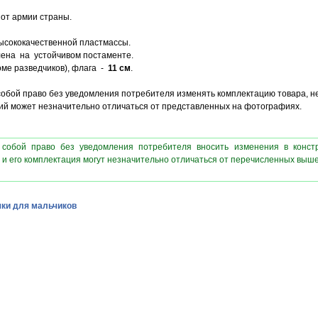
от армии страны.
ысококачественной пластмассы.
лена на устойчивом постаменте.
оме разведчиков), флага -
11 см
.
 собой право без уведомления потребителя изменять комплектацию товара, 
лий может незначительно отличаться от представленных на фотографиях.
 собой право без уведомления потребителя вносить изменения в конст
 и его комплектация могут незначительно отличаться от перечисленных выш
ки для мальчиков