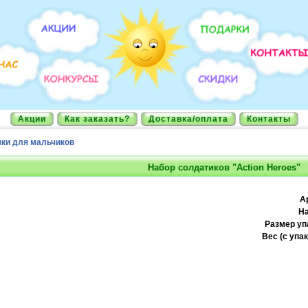
Акции
Как заказать?
Доставка/оплата
Контакты
ки для мальчиков
Набор солдатиков "Action Heroes"
А
На
Размер уп
Вес (с упак