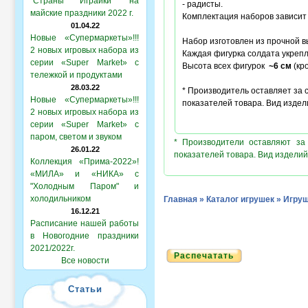
"Страны Играйки" на
- радисты.
майские праздники 2022 г.
Комплектация наборов зависит 
01.04.22
Новые «Супермаркеты»!!!
Набор изготовлен из прочной в
2 новых игровых набора из
Каждая фигурка солдата укреп
серии «Super Market» с
Высота всех фигурок
~6 см
(кр
тележкой и продуктами
28.03.22
* Производитель оставляет за
Новые «Супермаркеты»!!!
показателей товара. Вид изде
2 новых игровых набора из
серии «Super Market» с
паром, светом и звуком
* Производители оставляют за
26.01.22
показателей товара. Вид изделий
Коллекция «Прима-2022»!
«МИЛА» и «НИКА» с
"Холодным Паром" и
холодильником
Главная
»
Каталог игрушек
»
Игруш
16.12.21
Расписание нашей работы
в Новогодние праздники
2021/2022г.
Распечатать
Все новости
Статьи