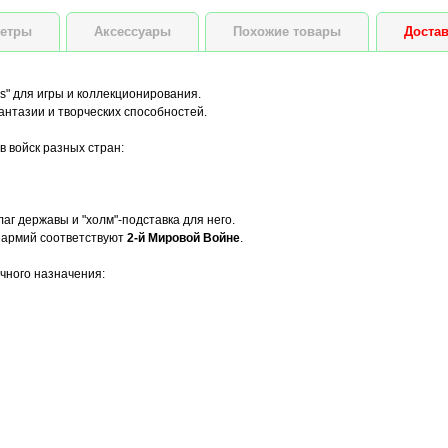
етры
Аксессуары
Похожие товары
Достав
s" для игры и коллекционирования.
антазии и творческих способностей.
в войск разных стран:
аг державы и "холм"-подставка для него.
армий соответствуют
2-й Мировой Войне
.
ичного назначения: