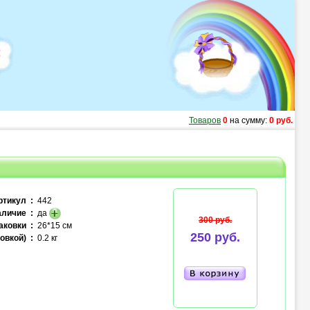
Товаров
0
на сумму:
0 руб.
ртикул :
442
личие :
да
300 руб.
аковки :
26*15 см
250 руб.
овкой) :
0.2 кг