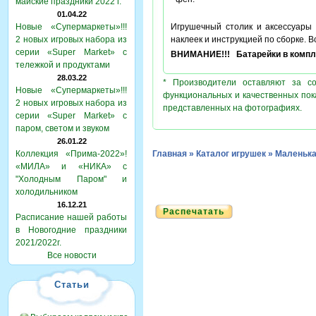
майские праздники 2022 г.
01.04.22
Новые «Супермаркеты»!!!
Игрушечный столик и аксессуары 
2 новых игровых набора из
наклеек и инструкцией по сборке. 
серии «Super Market» с
ВНИМАНИЕ!!! Батарейки в компле
тележкой и продуктами
28.03.22
* Производители оставляют за с
Новые «Супермаркеты»!!!
функциональных и качественных пок
2 новых игровых набора из
представленных на фотографиях.
серии «Super Market» с
паром, светом и звуком
26.01.22
Коллекция «Прима-2022»!
Главная
»
Каталог игрушек
»
Маленька
«МИЛА» и «НИКА» с
"Холодным Паром" и
холодильником
16.12.21
Распечатать
Расписание нашей работы
в Новогодние праздники
2021/2022г.
Все новости
Статьи