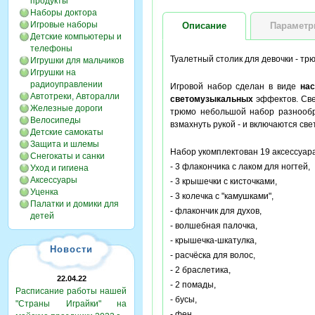
продукты
Наборы доктора
Игровые наборы
Описание
Парамет
Детские компьютеры и
телефоны
Туалетный столик для девочки - т
Игрушки для мальчиков
Игрушки на
радиоуправлении
Игровой набор сделан в виде
нас
Автотреки, Авторалли
светомузыкальных
эффектов. Све
Железные дороги
трюмо небольшой набор разнообр
Велосипеды
взмахнуть рукой - и включаются с
Детские самокаты
Защита и шлемы
Набор укомплектован 19 аксессуар
Снегокаты и санки
- 3 флакончика с лаком для ногтей,
Уход и гигиена
Аксессуары
- 3 крышечки с кисточками,
Уценка
- 3 колечка с "камушками",
Палатки и домики для
- флакончик для духов,
детей
- волшебная палочка,
- крышечка-шкатулка,
Новости
- расчёска для волос,
- 2 браслетика,
22.04.22
- 2 помады,
Расписание работы нашей
- бусы,
"Страны Играйки" на
- фен.