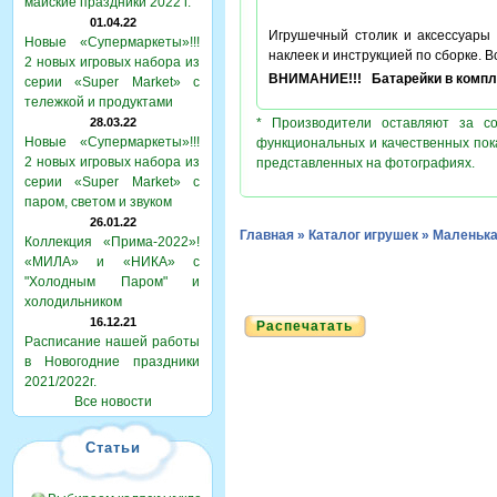
майские праздники 2022 г.
01.04.22
Игрушечный столик и аксессуары 
Новые «Супермаркеты»!!!
наклеек и инструкцией по сборке. В
2 новых игровых набора из
ВНИМАНИЕ!!! Батарейки в компле
серии «Super Market» с
тележкой и продуктами
28.03.22
* Производители оставляют за с
Новые «Супермаркеты»!!!
функциональных и качественных пок
2 новых игровых набора из
представленных на фотографиях.
серии «Super Market» с
паром, светом и звуком
26.01.22
Главная
»
Каталог игрушек
»
Маленька
Коллекция «Прима-2022»!
«МИЛА» и «НИКА» с
"Холодным Паром" и
холодильником
16.12.21
Распечатать
Расписание нашей работы
в Новогодние праздники
2021/2022г.
Все новости
Статьи