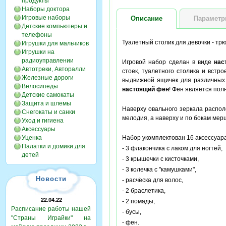
продукты
Наборы доктора
Игровые наборы
Описание
Парамет
Детские компьютеры и
телефоны
Туалетный столик для девочки - тр
Игрушки для мальчиков
Игрушки на
радиоуправлении
Игровой набор сделан в виде
нас
Автотреки, Авторалли
стоек, туалетного столика и встр
Железные дороги
выдвижной ящичек для различных 
Велосипеды
настоящий фен
! Фен является пол
Детские самокаты
Защита и шлемы
Наверху овального зеркала распол
Снегокаты и санки
мелодия, а наверху и по бокам мер
Уход и гигиена
Аксессуары
Уценка
Набор укомплектован 16 аксессуар
Палатки и домики для
- 3 флакончика с лаком для ногтей,
детей
- 3 крышечки с кисточками,
- 3 колечка с "камушками",
Новости
- расчёска для волос,
- 2 браслетика,
22.04.22
- 2 помады,
Расписание работы нашей
- бусы,
"Страны Играйки" на
- фен.