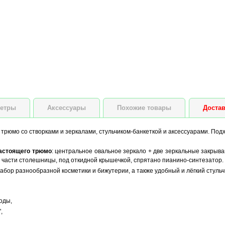
етры
Аксессуары
Похожие товары
Достав
 трюмо со створками и зеркалами, стульчиком-банкеткой и аксессуарами. Подх
астоящего трюмо
: центральное овальное зеркало + две зеркальные закрыва
 части столешницы, под откидной крышечкой, спрятано пианино-синтезатор.
ор разнообразной косметики и бижутерии, а также удобный и лёгкий стульчи
оды,
,