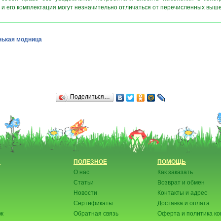
 и его комплектация могут незначительно отличаться от перечисленных выш
ькая модница
Поделиться…
Н
ПОЛЕЗНОЕ
ПОМОЩЬ
О нас
Как заказать
Статьи
Возврат и обмен
Новости
Контакты и адрес
Сертификаты
Доставка и оплата
аж
Обратная связь
Оферта и политика к