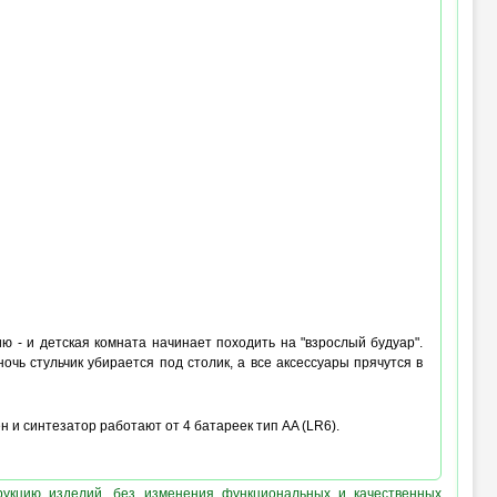
ю - и детская комната начинает походить на "взрослый будуар".
ночь стульчик убирается под столик, а все аксессуары прячутся в
н и синтезатор работают от 4 батареек тип AA (LR6).
рукцию изделий, без изменения функциональных и качественных