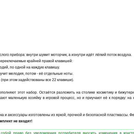
лого прибора: внутри шумит моторчик, а изнутри идёт лёгкий поток воздуха.
 переключаемые крайней правой клавишей:
одий, по одной на каждую клавишу.
вучит мелодия, потом - её отдельные ноты.
(при этом задействованы все 22 клавиши).
ополняют этот набор. Остаётся разложить на столике косметику и бижутери
кают маленькую хозяйку в игровой процесс, но и приучают её к порядку: на 
ка и аксессуары изготовлены из яркой, прочной и безопасной пластмассы. Фе
плект не входят!
 собой право без уведомления потребителя вносить изменения в конст