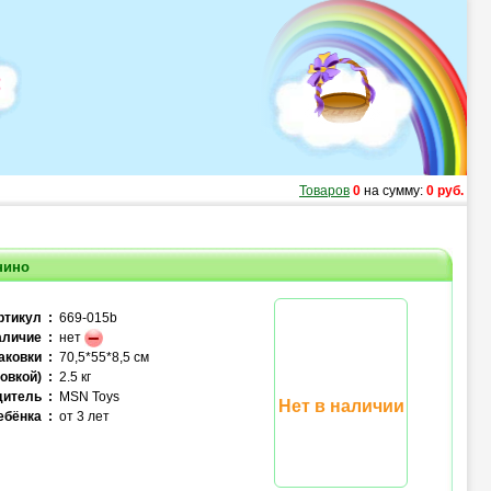
Товаров
0
на сумму:
0 руб.
нино
ртикул :
669-015b
личие :
нет
аковки :
70,5*55*8,5 см
овкой) :
2.5 кг
итель :
MSN Toys
Нет в наличии
ебёнка :
от 3 лет