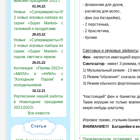
майские праздники 2022 г.
- флакончик для духов,
01.04.22
- расчёска для волос,
Новые «Супермаркеты»!!!
2 новых игровых набора из
- фен (на батарейке),
серии «Super Market» с
- 2 перстенька,
тележкой и продуктами
- 2 браслетика,
28.03.22
- бусики.
Новые «Супермаркеты»!!!
2 новых игровых набора из
Световые и звуковые эффекты
:
серии «Super Market» с
паром, светом и звуком
Фен
- является имитацией взрос
26.01.22
Синтезатор
- имеет 3 режима,
Коллекция «Прима-2022»!
1) Музыкальный режим - 13 мел
«МИЛА» и «НИКА» с
2) Режим "обучения": сначала з
"Холодным Паром" и
3) Режим обычного фортепиано 
холодильником
16.12.21
Расписание нашей работы
"Настоящий" фен и банкетка д
в Новогодние праздники
Такие игрушки не только вовле
2021/2022г.
какую-нибудь шкатулку.
Все новости
Игровое трюмо, стульчик-банкет
Статьи
ВНИМАНИЕ!!! Батарейки в ком
* Производители оставляют за