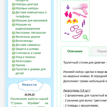
продукты
Наборы доктора
Игровые наборы
Детские компьютеры и
телефоны
Игрушки для мальчиков
Игрушки на
радиоуправлении
Автотреки, Авторалли
Железные дороги
Велосипеды
Детские самокаты
Защита и шлемы
Описание
Парам
Снегокаты и санки
Уход и гигиена
Аксессуары
Туалетный столик для девочки -
Уценка
Палатки и домики для
Игровой набор сделан в виде
н
детей
на ажурных ножках. В передней
Дополняют трюмо небольшой наб
Новости
Аксессуары (14 шт.)
:
22.04.22
- 2 флакончика для туалетной в
Расписание работы нашей
- 2 резинки для волос "цветочки"
"Страны Играйки" на
- 2 помады с крышечками,