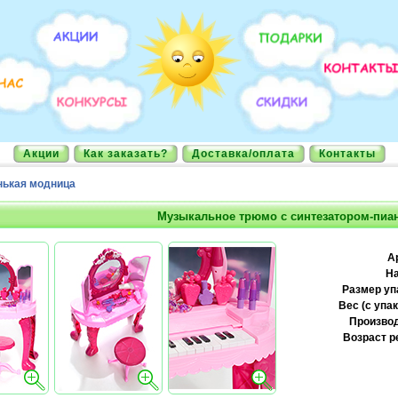
Акции
Как заказать?
Доставка/оплата
Контакты
ькая модница
Музыкальное трюмо с синтезатором-пиа
А
На
Размер уп
Вес (с упак
Производ
Возраст р