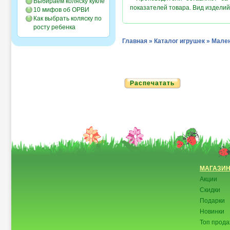
Выбираем коляску кукле
показателей товара. Вид изделий
10 мифов об ОРВИ
Как выбрать коляску по
росту ребенка
Главная
»
Каталог игрушек
»
Мален
Распечатать
МАГАЗИ
Акции
Скидки
Подарки
Новинки
Топ прод