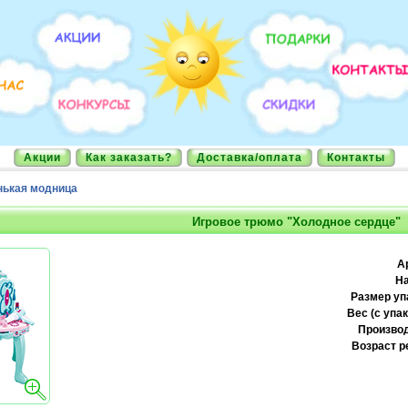
Акции
Как заказать?
Доставка/оплата
Контакты
ькая модница
Игровое трюмо "Холодное сердце"
А
На
Размер уп
Вес (с упак
Производ
Возраст р