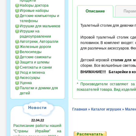
продукты
Наборы доктора
Игровые наборы
Описание
Парам
Детские компьютеры и
телефоны
Туалетный столик для девочки 
Игрушки для мальчиков
Игрушки на
радиоуправлении
Игровой туалетный столик сд
Автотреки, Авторалли
половинок. В комплект входят
Железные дороги
для различных аксессуаров. Фен
Велосипеды
Детские самокаты
Детский игровой
столик для 
Защита и шлемы
сборке. Все волшебные световы
Снегокаты и санки
ВНИМАНИЕ!!! Батарейки в ком
Уход и гигиена
Аксессуары
Уценка
* Производители оставляют за
Палатки и домики для
показателей товара. Вид изделий
детей
Новости
Главная
»
Каталог игрушек
»
Мален
22.04.22
Расписание работы нашей
"Страны Играйки" на
Распечатать