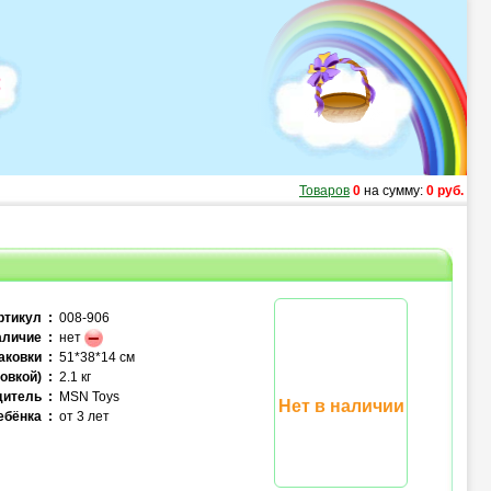
Товаров
0
на сумму:
0 руб.
ртикул :
008-906
личие :
нет
аковки :
51*38*14 см
овкой) :
2.1 кг
итель :
MSN Toys
Нет в наличии
ебёнка :
от 3 лет