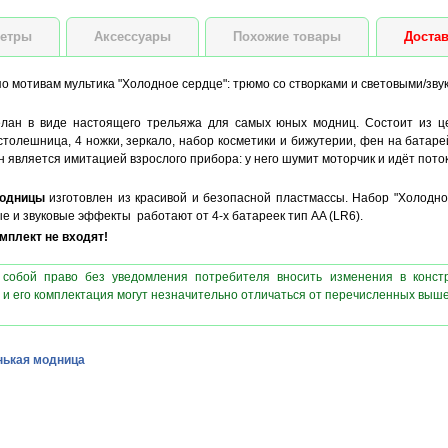
етры
Аксессуары
Похожие товары
Достав
по мотивам мультика "Холодное сердце": трюмо со створками и световыми/зв
елан в виде настоящего трельяжа для самых юных модниц. Состоит из ц
: столешница, 4 ножки, зеркало, набор косметики и бижутерии, фен на бат
 является имитацией взрослого прибора: у него шумит моторчик и идёт поток
модницы
изготовлен из красивой и безопасной пластмассы. Набор "Холодное
е и звуковые эффекты работают от 4-х батареек тип AA (LR6).
плект не входят!
 собой право без уведомления потребителя вносить изменения в конст
 и его комплектация могут незначительно отличаться от перечисленных выш
ькая модница