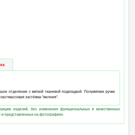
ка
ьшое отделение с мягкой тканевой подкладкой. Полумягкие ручки
ластмассовая застёжка-"молния".
рукцию изделий, без изменения функциональных и качественных
е и представленных на фотографиях.