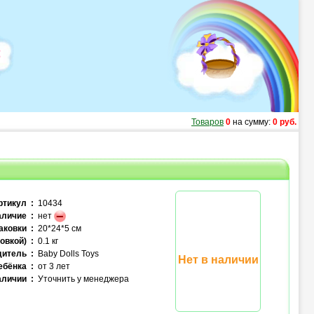
Товаров
0
на сумму:
0 руб.
ртикул :
10434
личие :
нет
аковки :
20*24*5 см
овкой) :
0.1 кг
итель :
Baby Dolls Toys
Нет в наличии
ебёнка :
от 3 лет
аличии :
Уточнить у менеджера