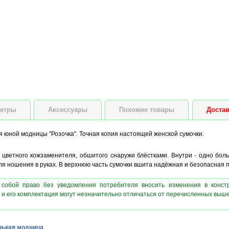
етры
Аксессуары
Похожие товары
Достав
я юной модницы "Розочка". Точная копия настоящей женской сумочки.
о цветного кожзаменителя, обшитого снаружи блёстками. Внутри - одно бол
я ношения в руках. В верхнюю часть сумочки вшита надёжная и безопасная п
 собой право без уведомления потребителя вносить изменения в конст
 и его комплектация могут незначительно отличаться от перечисленных выш
ькая модница