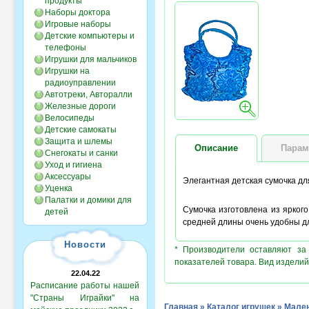
продукты
Наборы доктора
Игровые наборы
Детские компьютеры и
телефоны
Игрушки для мальчиков
Игрушки на
радиоуправлении
Автотреки, Авторалли
Железные дороги
Велосипеды
Детские самокаты
Защита и шлемы
Описание
Парам
Снегокаты и санки
Уход и гигиена
Аксессуары
Элегантная детская сумочка дл
Уценка
Палатки и домики для
Сумочка изготовлена из ярког
детей
средней длины очень удобны дл
Новости
* Производители оставляют за
показателей товара. Вид изделий
22.04.22
Расписание работы нашей
"Страны Играйки" на
Главная
»
Каталог игрушек
»
Мален