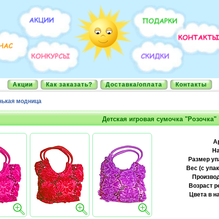
Акции
Как заказать?
Доставка/оплата
Контакты
ькая модница
Детская игровая сумочка "Розочка"
А
На
Размер уп
Вес (с упак
Производ
Возраст р
Цвета в н