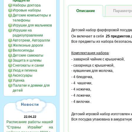
продукты
Наборы доктора
Игровые наборы
Описание
Парамет
Детские компьютеры и
телефоны
Игрушки для мальчиков
Детский набор фарфоровой посудки
Игрушки на
радиоуправлении
Он включает в себя
25 предметов
д
Автотреки, Авторалли
Все предметы из набора безопасн
Железные дороги
Велосипеды
Комплектация набора
:
Детские самокаты
- заварной чайник с крышечкой,
Защита и шлемы
Снегокаты и санки
- сахарница с крышечкой,
Уход и гигиена
- кувшинчик для молочка,
Аксессуары
- 4 блюдечка,
Уценка
- 4 чашечки,
Палатки и домики для
- 4 ножичка,
детей
- 4 ложечки,
- 4 вилочки.
Новости
Детский игровой набор изготовлен 
22.04.22
Вся посудка упакована в аккуратн
Расписание работы нашей
"Страны Играйки" на