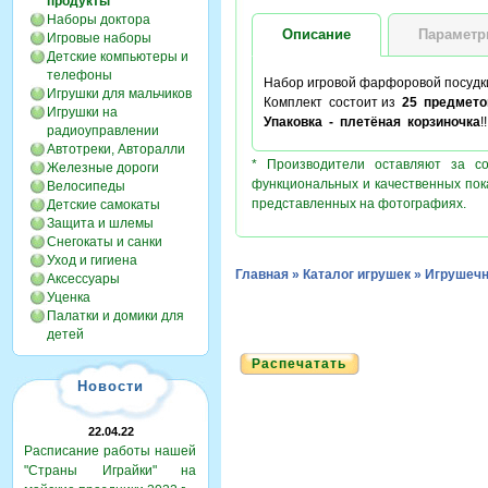
продукты
Наборы доктора
Описание
Парамет
Игровые наборы
Детские компьютеры и
телефоны
Набор игровой фарфоровой посудк
Игрушки для мальчиков
Комплект состоит из
25 предмето
Игрушки на
Упаковка - плетёная корзиночка
!!
радиоуправлении
Автотреки, Авторалли
* Производители оставляют за с
Железные дороги
функциональных и качественных пок
Велосипеды
представленных на фотографиях.
Детские самокаты
Защита и шлемы
Снегокаты и санки
Уход и гигиена
Главная
»
Каталог игрушек
»
Игрушечн
Аксессуары
Уценка
Палатки и домики для
детей
Распечатать
Новости
22.04.22
Расписание работы нашей
"Страны Играйки" на