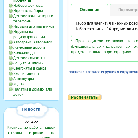
продукты
Наборы доктора
Описание
Парамет
Игровые наборы
Детские компьютеры и
телефоны
Набор для чаепития в нежных розо
Игрушки для мальчиков
Набор состоит из 14 предметов и с
Игрушки на
радиоуправлении
* Производители оставляют за с
Автотреки, Авторалли
функциональных и качественных пок
Железные дороги
представленных на фотографиях.
Велосипеды
Детские самокаты
Защита и шлемы
Снегокаты и санки
Главная
»
Каталог игрушек
»
Игрушечн
Уход и гигиена
Аксессуары
Уценка
Палатки и домики для
детей
Распечатать
Новости
22.04.22
Расписание работы нашей
"Страны Играйки" на