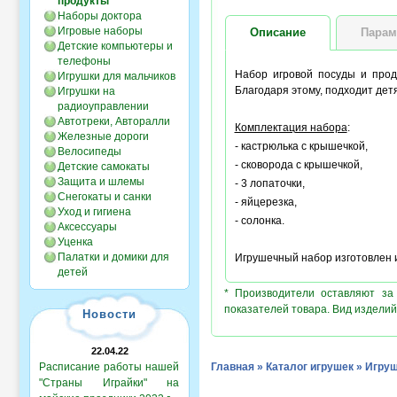
продукты
Наборы доктора
Игровые наборы
Описание
Парам
Детские компьютеры и
телефоны
Набор игровой посуды и прод
Игрушки для мальчиков
Благодаря этому, подходит детя
Игрушки на
радиоуправлении
Автотреки, Авторалли
Комплектация набора
:
Железные дороги
- кастрюлька с крышечкой,
Велосипеды
- сковорода с крышечкой,
Детские самокаты
Защита и шлемы
- 3 лопаточки,
Снегокаты и санки
- яйцерезка,
Уход и гигиена
- солонка.
Аксессуары
Уценка
Палатки и домики для
Игрушечный набор изготовлен 
детей
* Производители оставляют за
показателей товара. Вид изделий
Новости
22.04.22
Расписание работы нашей
Главная
»
Каталог игрушек
»
Игруш
"Страны Играйки" на