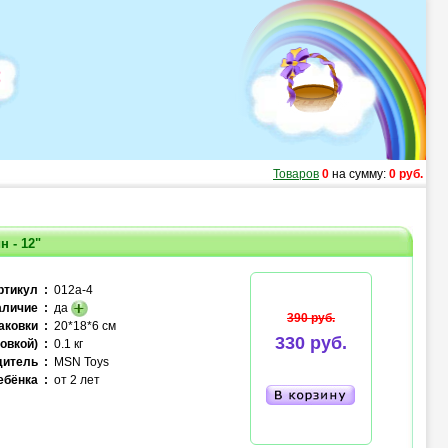
Товаров
0
на сумму:
0 руб.
 - 12"
ртикул :
012a-4
личие :
да
390 руб.
аковки :
20*18*6 см
330 руб.
овкой) :
0.1 кг
итель :
MSN Toys
ебёнка :
от 2 лет