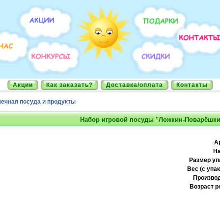
Акции
Как заказать?
Доставка/оплата
Контакты
ечная посуда и продукты
Набор игровой посуды "Ложкин-Поварёшкин
А
На
Размер уп
Вес (с упак
Производ
Возраст р