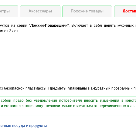
етры
Аксессуары
Похожие товары
Достав
уктов из серии "
Ложкин-Поварёшкин
". Включает в себя девять кухонных
м от 2 лет.
из безопасной пластмассы. Предметы упакованы в аккуратный прозрачный п
 собой право без уведомления потребителя вносить изменения в конст
 и его комплектация могут незначительно отличаться от перечисленных выш
ечная посуда и продукты