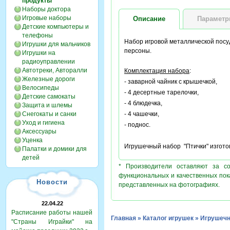
продукты
Наборы доктора
Игровые наборы
Описание
Парамет
Детские компьютеры и
телефоны
Набор игровой металлической посу
Игрушки для мальчиков
персоны.
Игрушки на
радиоуправлении
Автотреки, Авторалли
Комплектация набора
:
Железные дороги
- заварной чайник с крышечкой,
Велосипеды
- 4 десертные тарелочки,
Детские самокаты
- 4 блюдечка,
Защита и шлемы
Снегокаты и санки
- 4 чашечки,
Уход и гигиена
- поднос.
Аксессуары
Уценка
Игрушечный набор "Птички" изгото
Палатки и домики для
детей
* Производители оставляют за с
функциональных и качественных пок
Новости
представленных на фотографиях.
22.04.22
Расписание работы нашей
Главная
»
Каталог игрушек
»
Игрушечн
"Страны Играйки" на