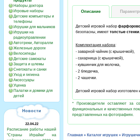
продукты
Наборы доктора
Игровые наборы
Описание
Парамет
Детские компьютеры и
телефоны
Детский игровой набор
фарфоров
Игрушки для мальчиков
безопасны, имеют
толстые стенки
Игрушки на
радиоуправлении
Автотреки, Авторалли
Комплектация набора
:
Железные дороги
- заварной чайник (с крышечкой),
Велосипеды
- сахарница (с крышечкой),
Детские самокаты
Защита и шлемы
- кувшинчик для молочка,
Снегокаты и санки
- 2 блюдечка,
Уход и гигиена
- 2 чашечки.
Аксессуары
Уценка
Палатки и домики для
Детский игровой набор изготовлен 
детей
* Производители оставляют за с
функциональных и качественных пок
Новости
представленных на фотографиях.
22.04.22
Расписание работы нашей
"Страны Играйки" на
Главная
»
Каталог игрушек
»
Игрушечн