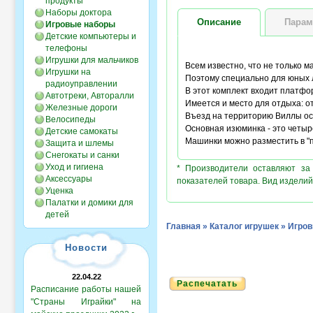
продукты
Наборы доктора
Описание
Парам
Игровые наборы
Детские компьютеры и
телефоны
Игрушки для мальчиков
Всем известно, что не только м
Игрушки на
Поэтому специально для юных л
радиоуправлении
В этот комплект входит платфо
Автотреки, Авторалли
Имеется и место для отдыха: от
Железные дороги
Въезд на территорию Виллы ос
Велосипеды
Основная изюминка - это четыр
Детские самокаты
Машинки можно разместить в "
Защита и шлемы
Снегокаты и санки
Уход и гигиена
* Производители оставляют за
Аксессуары
показателей товара. Вид изделий
Уценка
Палатки и домики для
детей
Главная
»
Каталог игрушек
»
Игров
Новости
22.04.22
Распечатать
Расписание работы нашей
"Страны Играйки" на