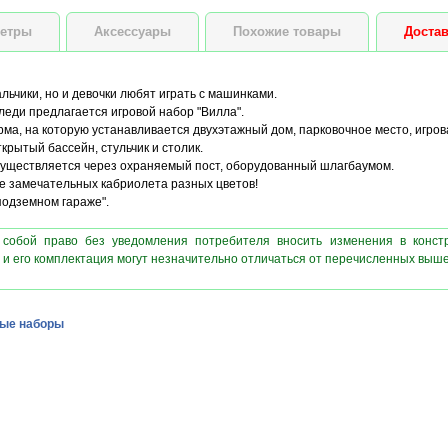
етры
Аксессуары
Похожие товары
Достав
альчики, но и девочки любят играть с машинками.
еди предлагается игровой набор "Вилла".
рма, на которую устанавливается двухэтажный дом, парковочное место, игро
крытый бассейн, стульчик и столик.
уществляется через охраняемый пост, оборудованный шлагбаумом.
е замечательных кабриолета разных цветов!
подземном гараже".
 собой право без уведомления потребителя вносить изменения в конст
 и его комплектация могут незначительно отличаться от перечисленных выш
ые наборы