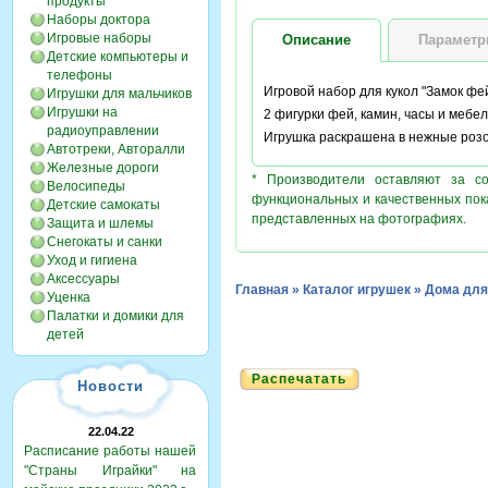
продукты
Наборы доктора
Игровые наборы
Описание
Парамет
Детские компьютеры и
телефоны
Игровой набор для кукол "Замок фей
Игрушки для мальчиков
Игрушки на
2 фигурки фей, камин, часы и мебель
радиоуправлении
Игрушка раскрашена в нежные розо
Автотреки, Авторалли
Железные дороги
* Производители оставляют за с
Велосипеды
функциональных и качественных пок
Детские самокаты
представленных на фотографиях.
Защита и шлемы
Снегокаты и санки
Уход и гигиена
Аксессуары
Главная
»
Каталог игрушек
»
Дома для
Уценка
Палатки и домики для
детей
Распечатать
Новости
22.04.22
Расписание работы нашей
"Страны Играйки" на