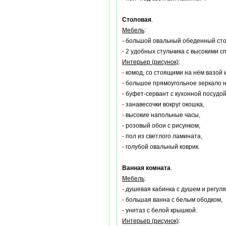
Столовая
.
Мебель
:
- большой овальный обеденный стол
- 2 удобных стульчика с высокими с
Интерьер (рисунок)
:
- комод, со стоящими на нём вазой
- большое прямоугольное зеркало 
- буфет-сервант с кухонной посудой
- занавесочки вокруг окошка,
- высокие напольные часы,
- розовый обои с рисунком,
- пол из светлого ламината,
- голубой овальный коврик.
Ванная комната
.
Мебель
:
- душевая кабинка с душем и регул
- большая ванна с белым ободком,
- унитаз с белой крышкой.
Интерьер (рисунок)
: