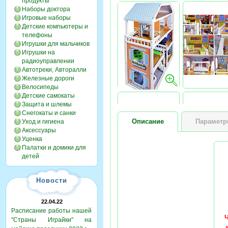
продукты
Наборы доктора
Игровые наборы
Детские компьютеры и
телефоны
Игрушки для мальчиков
Игрушки на
радиоуправлении
Автотреки, Авторалли
Железные дороги
Велосипеды
Детские самокаты
Защита и шлемы
Снегокаты и санки
Описание
Парамет
Уход и гигиена
Аксессуары
Уценка
Палатки и домики для
детей
Новости
22.04.22
Расписание работы нашей
"Страны Играйки" на