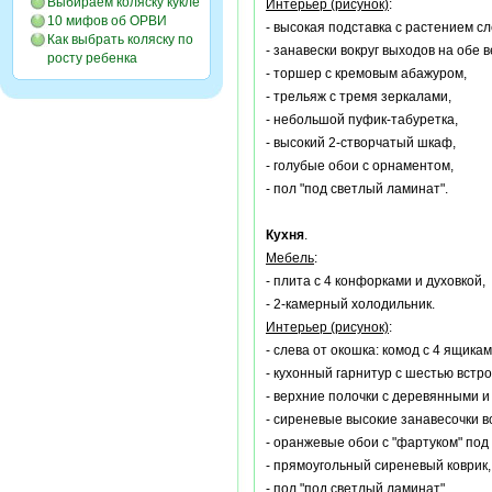
Выбираем коляску кукле
Интерьер (рисунок)
:
10 мифов об ОРВИ
- высокая подставка с растением сл
Как выбрать коляску по
- занавески вокруг выходов на обе 
росту ребенка
- торшер с кремовым абажуром,
- трельяж с тремя зеркалами,
- небольшой пуфик-табуретка,
- высокий 2-створчатый шкаф,
- голубые обои с орнаментом,
- пол "под светлый ламинат".
Кухня
.
Мебель
:
- плита с 4 конфорками и духовкой,
- 2-камерный холодильник.
Интерьер (рисунок)
:
- слева от окошка: комод с 4 ящика
- кухонный гарнитур с шестью встр
- верхние полочки с деревянными 
- сиреневые высокие занавесочки в
- оранжевые обои с "фартуком" под 
- прямоугольный сиреневый коврик,
- пол "под светлый ламинат".