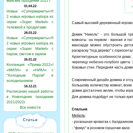
майские праздники 2022 г.
01.04.22
*
Новые «Супермаркеты»!!!
2 новых игровых набора из
серии «Super Market» с
Самый высокий деревянный игров
тележкой и продуктами
28.03.22
Домик "Николь" - это большой тр
Новые «Супермаркеты»!!!
комнаты: на первом - ванная и го
2 новых игровых набора из
мансарде можно обустроить детск
серии «Super Market» с
раскраску "под дерево" с горизонт
паром, светом и звуком
Архитектурные особенности дома: 
26.01.22
черепицу небесно-голубого цвета.
Коллекция «Прима-2022»!
боковых стен. Передняя часть доми
«МИЛА» и «НИКА» с
"Холодным Паром" и
Современный дизайн домика и отсу
холодильником
большому количеству комнат, всем 
16.12.21
домик достаточно велик, чтобы игра
Расписание нашей работы
в Новогодние праздники
Для домика подойдут не только ку
2021/2022г.
Все новости
Спальня
.
Мебель
:
Статьи
- роскошная кроватка с балдахино
- "фикус" в розовом горшочке-вазе.