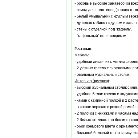
- розовые высокие занавесочки вокр
- комод для полотенец (справа от о
- белый умывальник с круглым зерк
- душевая кабинка с душем и занаве
- стены с отделкой под "кафель",
- "кафельный" пол с ковриком.
Гостиная
.
Мебель
:
- удобный диванчик с мягким сирен
- 2 уютных кресла с сиреневыми по
- овальный журнальный столик.
Интерьер (рисунок)
:
- высокий журнальный столик с книг
- удобное белое кресло с подушкам
- камин с каминной полкой и 2 раст
- высокое зеркало с резной рамой 
- 2 полочки с книжками и часами на
- 2 белых стеллажа по бокам от око
- обои кремового цвета с орнаменто
- большой бежевый ковёр с рисунко