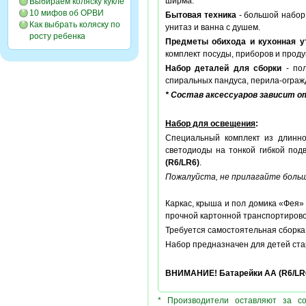
ширма.
Выбираем коляску кукле
10 мифов об ОРВИ
Бытовая техника
- большой набор 
Как выбрать коляску по
унитаз и ванна с душем.
росту ребенка
Предметы обихода и кухонная у
комплект посуды, приборов и проду
Набор деталей для сборки
- пол
спиральных пандуса, перила-огражд
* Состав аксессуаров зависит 
Набор для освещения
:
Специальный комплект из длинн
светодиоды на тонкой гибкой под
(R6/LR6)
.
Пожалуйста, не прилагайте больш
Каркас, крыша и пол домика «Фея» 
прочной картонной транспортирово
Требуется самостоятельная сборка,
Набор предназначен для детей стар
ВНИМАНИЕ! Батарейки AA (R6/LR6)
* Производители оставляют за с