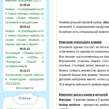
майские праздники 2022 г.
01.04.22
Новые «Супермаркеты»!!!
2 новых игровых набора из
серии «Super Market» с
тележкой и продуктами
Универсальный игровой набор
«Вы
лесенкой, 2 спиральными пандусам
28.03.22
Новые «Супермаркеты»!!!
В наборе есть специальный компле
2 новых игровых набора из
серии «Super Market» с
Описание кукольного домика
:
паром, светом и звуком
Основное здание состоит из пяти к
26.01.22
этаж можно по одному из спиральн
Коллекция «Прима-2022»!
Все окошки, расположенные на бок
«МИЛА» и «НИКА» с
Внутренние стороны задних стен 
"Холодным Паром" и
спальня, столовая, кухня, ванная и 
холодильником
Можно собрать множество других ва
16.12.21
Расписание нашей работы
этажной башни или домика "лесенк
в Новогодние праздники
Деталей заборчика хватит, чтобы с
2021/2022г.
Эта модель кукольного домика идеа
Все новости
Комплект аксессуаров и деталей
:
Статьи
Фигурки
- 3 куколки (мама и 2 дочки
Набор мебели
- множество мебели 