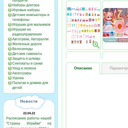
продукты
Наборы доктора
Игровые наборы
Детские компьютеры и
телефоны
Игрушки для мальчиков
Игрушки на
радиоуправлении
Автотреки, Авторалли
Железные дороги
Велосипеды
Детские самокаты
Защита и шлемы
Снегокаты и санки
Описание
Парамет
Уход и гигиена
Аксессуары
Уценка
Палатки и домики для
детей
Новости
22.04.22
Расписание работы нашей
"Страны Играйки" на