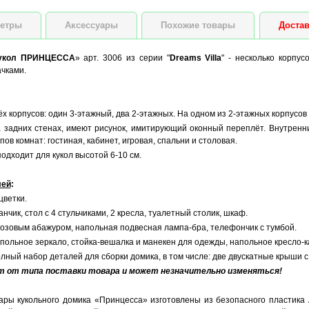
етры
Аксессуары
Похожие товары
Достав
кукол ПРИНЦЕССА
» арт. 3006 из серии "
Dreams Villa
" - несколько корпу
ачками.
х корпусов: один 3-этажный, два 2-этажных. На одном из 2-этажных корпусов
 задних стенах, имеют рисунок, имитирующий оконный переплёт. Внутрен
ов комнат: гостиная, кабинет, игровая, спальни и столовая.
одходит для кукол высотой 6-10 см.
лей
:
цветки.
анчик, стол с 4 стульчиками, 2 кресла, туалетный столик, шкаф.
розовым абажуром, напольная подвесная лампа-бра, телефончик с тумбой.
апольное зеркало, стойка-вешалка и манекен для одежды, напольное кресло-к
олный набор деталей для сборки домика, в том числе: две двускатные крыши 
ит от типа поставки товара и может незначительно изменяться!
уары кукольного домика «Принцесса» изготовлены из безопасного пластика 