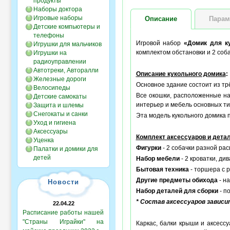
продукты
Наборы доктора
Игровые наборы
Описание
Парам
Детские компьютеры и
телефоны
Игровой набор
«Домик для 
Игрушки для мальчиков
комплектом обстановки и 2 соб
Игрушки на
радиоуправлении
Автотреки, Авторалли
Описание кукольного домика
:
Железные дороги
Основное здание состоит из трё
Велосипеды
Все окошки, расположенные на
Детские самокаты
интерьер и мебель основных тип
Защита и шлемы
Снегокаты и санки
Эта модель кукольного домика п
Уход и гигиена
Аксессуары
Комплект аксессуаров и дета
Уценка
Фигурки
- 2 собачки разной рас
Палатки и домики для
детей
Набор мебели
- 2 кроватки, див
Бытовая техника
- торшера с 
Другие предметы обихода
- н
Новости
Набор деталей для сборки
- п
* Состав аксессуаров завис
22.04.22
Расписание работы нашей
"Страны Играйки" на
Каркас, балки крыши и аксесс