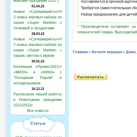
майские праздники 2022 г.
поставляется в прочной картонн
01.04.22
Требуется самостоятельная сбор
Новые «Супермаркеты»!!!
Набор предназначен для детей 
2 новых игровых набора из
серии «Super Market» с
* Производители оставляют за
тележкой и продуктами
показателей товара. Вид изделий
28.03.22
Новые «Супермаркеты»!!!
2 новых игровых набора из
серии «Super Market» с
Главная
»
Каталог игрушек
»
Дома 
паром, светом и звуком
26.01.22
Коллекция «Прима-2022»!
«МИЛА» и «НИКА» с
Распечатать
"Холодным Паром" и
холодильником
16.12.21
Расписание нашей работы
в Новогодние праздники
2021/2022г.
Все новости
Статьи