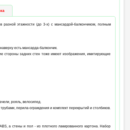
ка
сов разной этажности (до 3-х) с мансардой-балкончиком, полным
 наверху есть мансарда-балкончик.
ние стороны задних стен тоже имеют изображения, имитирующие
ачели, рояль, велосипед.
с трубами, перила-ограждения и комплект перекрытий и столбиков.
ABS, а стены и пол - из плотного лакированного картона. Набор