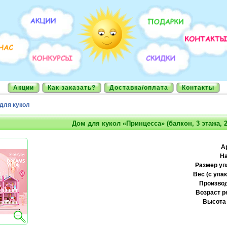
Акции
Как заказать?
Доставка/оплата
Контакты
для кукол
Дом для кукол «Принцесса» (балкон, 3 этажа, 
А
На
Размер уп
Вес (с упак
Производ
Возраст р
Высота 