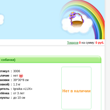
Товаров
0
на сумму:
0 руб.
2 собачки)
ртикул :
3006
личие :
нет
аковки :
39*30*8 см
овкой) :
1.3 кг
итель :
Igraika «LUX»
Нет в наличии
ебёнка :
от 3 лет
куклы :
до 10 см