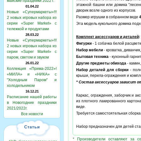
майские праздники 2022 г.
этажной башни или домика "лесенк
01.04.22
дворик возле одного из корпусов.
Новые «Супермаркеты»!!!
Размер игрушки в собранном виде
2 новых игровых набора из
серии «Super Market» с
Эта модель кукольного домика подх
тележкой и продуктами
28.03.22
Комплект аксессуаров и деталей
:
Новые «Супермаркеты»!!!
Фигурки
- 1 собачка белой расцветк
2 новых игровых набора из
Набор мебели
- кроватка, диванчик
серии «Super Market» с
Бытовая техника
- кухонный гарни
паром, светом и звуком
26.01.22
Другие предметы обихода
- камин
Коллекция «Прима-2022»!
Набор деталей для сборки
- полн
«МИЛА» и «НИКА» с
крыши, перила-ограждения и компл
"Холодным Паром" и
* Состав аксессуаров зависит 
холодильником
16.12.21
Каркас, ограждения, заборчик и ак
Расписание нашей работы
из плотного лакированного картона
в Новогодние праздники
виде.
2021/2022г.
Требуется самостоятельная сборка, 
Все новости
Набор предназначен для детей стар
Статьи
* Производители оставляют за с