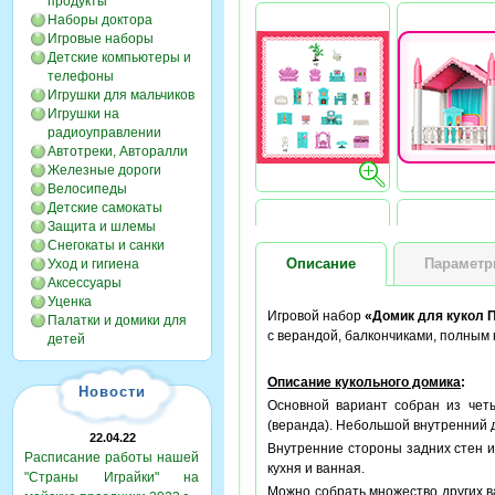
продукты
Наборы доктора
Игровые наборы
Детские компьютеры и
телефоны
Игрушки для мальчиков
Игрушки на
радиоуправлении
Автотреки, Авторалли
Железные дороги
Велосипеды
Детские самокаты
Защита и шлемы
Снегокаты и санки
Описание
Парамет
Уход и гигиена
Аксессуары
Уценка
Игровой набор
«Домик для кукол
Палатки и домики для
с верандой, балкончиками, полным 
детей
Описание кукольного домика
:
Новости
Основной вариант собран из четы
(веранда). Небольшой внутренний 
22.04.22
Внутренние стороны задних стен и
Расписание работы нашей
кухня и ванная.
"Страны Играйки" на
Можно собрать множество других ва