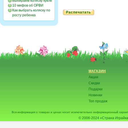
Выбираем коляску кукле
10 мифов об ОРВИ
Как выбрать коляску по
Распечатать
росту ребенка
МАГАЗИН
Акции
Скидки
Подарки
Новинки
Топ продаж
Вся информация о товарах и ценах носит исключительно информационный характ
© 2006-2024
«Страна Играйка