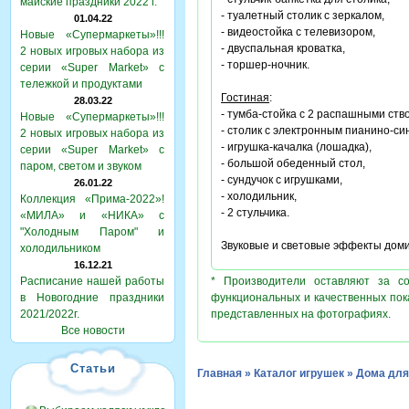
майские праздники 2022 г.
- туалетный столик с зеркалом,
01.04.22
- видеостойка с телевизором,
Новые «Супермаркеты»!!!
- двуспальная кроватка,
2 новых игровых набора из
- торшер-ночник.
серии «Super Market» с
тележкой и продуктами
Гостиная
:
28.03.22
- тумба-стойка с 2 распашными ств
Новые «Супермаркеты»!!!
- столик с электронным пианино-си
2 новых игровых набора из
- игрушка-качалка (лошадка),
серии «Super Market» с
- большой обеденный стол,
паром, светом и звуком
- сундучок с игрушками,
26.01.22
- холодильник,
Коллекция «Прима-2022»!
- 2 стульчика.
«МИЛА» и «НИКА» с
"Холодным Паром" и
Звуковые и световые эффекты дом
холодильником
16.12.21
Расписание нашей работы
* Производители оставляют за с
в Новогодние праздники
функциональных и качественных пок
2021/2022г.
представленных на фотографиях.
Все новости
Статьи
Главная
»
Каталог игрушек
»
Дома для