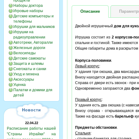
продукты
Наборы доктора
Игровые наборы
Описание
Парамет
Детские компьютеры и
телефоны
Двойной игрушечный
дом для куко
Игрушки для мальчиков
Игрушки на
радиоуправлении
Игрушка состоит из
2 корпусов-по
Автотреки, Авторалли
спальни и гостиной. Также имеются
Железные дороги
Общие габариты дома в раскрытом
Велосипеды
Детские самокаты
Корпуса-половинки
.
Защита и шлемы
Левый корпус
:
Снегокаты и санки
У здания три окошка, два мансардн
Уход и гигиена
Внизу находится двойная распашная
Аксессуары
Справа от двери есть звонок - при
Уценка
Одновременно загораются два
фон
Палатки и домики для
детей
Правый корпус
:
У здания есть два окошка (с навес
Новости
Внизу справа - открывающаяся вхо
Также на фасаде есть
барельеф
ку
22.04.22
Предметы обстановки
.
Расписание работы нашей
Спальня
:
"Страны Играйки" на
- стульчик-банкетка для столика,