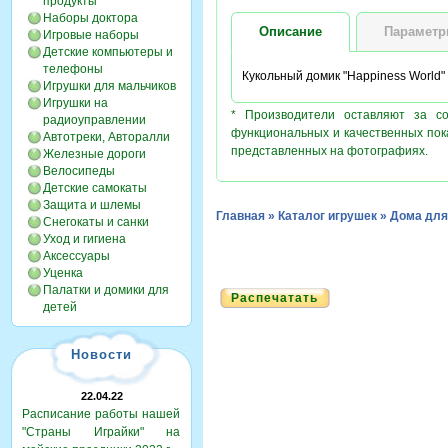
продукты
Наборы доктора
Описание
Парамет
Игровые наборы
Детские компьютеры и
телефоны
Кукольный домик "Happiness World"
Игрушки для мальчиков
Игрушки на
* Производители оставляют за с
радиоуправлении
функциональных и качественных пок
Автотреки, Авторалли
представленных на фотографиях.
Железные дороги
Велосипеды
Детские самокаты
Защита и шлемы
Главная
»
Каталог игрушек
»
Дома для
Снегокаты и санки
Уход и гигиена
Аксессуары
Уценка
Палатки и домики для
Распечатать
детей
Новости
22.04.22
Расписание работы нашей
"Страны Играйки" на