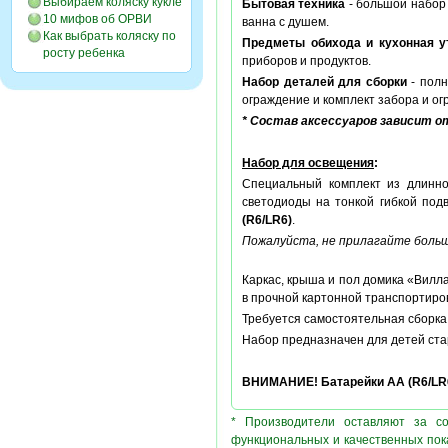
Выбираем коляску кукле
Бытовая техника
- большой набор 
10 мифов об ОРВИ
ванна с душем.
Как выбрать коляску по
Предметы обихода и кухонная у
росту ребенка
приборов и продуктов.
Набор деталей для сборки
- полн
ограждение и комплект забора и ог
* Состав аксессуаров зависит 
Набор для освещения
:
Специальный комплект из длинн
светодиоды на тонкой гибкой под
(R6/LR6)
.
Пожалуйста, не прилагайте больш
Каркас, крыша и пол домика «Вилла
в прочной картонной транспортиров
Требуется самостоятельная сборка,
Набор предназначен для детей стар
ВНИМАНИЕ! Батарейки AA (R6/LR6)
* Производители оставляют за с
функциональных и качественных пок