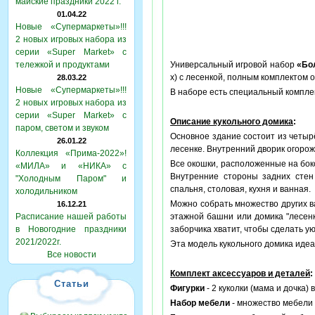
майские праздники 2022 г.
01.04.22
Новые «Супермаркеты»!!!
2 новых игровых набора из
серии «Super Market» с
тележкой и продуктами
Универсальный игровой набор
«Бо
х) с лесенкой, полным комплектом о
28.03.22
Новые «Супермаркеты»!!!
В наборе есть специальный компле
2 новых игровых набора из
серии «Super Market» с
Описание кукольного домика
:
паром, светом и звуком
Основное здание состоит из четыр
26.01.22
лесенке. Внутренний дворик огоро
Коллекция «Прима-2022»!
Все окошки, расположенные на бок
«МИЛА» и «НИКА» с
Внутренние стороны задних стен 
"Холодным Паром" и
спальня, столовая, кухня и ванная.
холодильником
Можно собрать множество других ва
16.12.21
Расписание нашей работы
этажной башни или домика "лесенк
в Новогодние праздники
заборчика хватит, чтобы сделать у
2021/2022г.
Эта модель кукольного домика идеа
Все новости
Комплект аксессуаров и деталей
:
Статьи
Фигурки
- 2 куколки (мама и дочка) 
Набор мебели
- множество мебели и