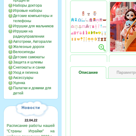
продукты
Наборы доктора
Игровые наборы
Детские компьютеры и
телефоны
Игрушки для мальчиков
Игрушки на
радиоуправлении
Автотреки, Авторалли
Железные дороги
Велосипеды
Детские самокаты
Защита и шлемы
Снегокаты и санки
Описание
Парамет
Уход и гигиена
Аксессуары
Уценка
Палатки и домики для
детей
Новости
22.04.22
Расписание работы нашей
"Страны Играйки" на